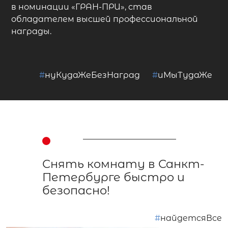
в номинации
«ГРАН-ПРИ»
, став
обладателем высшей профессиональной
награды.
#
нуКудаЖеБезНаград
#
иМыТудаЖе
Снять комнату в Санкт-
Петербурге быстро и
безопасно!
#
найдетсяВсе