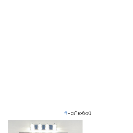
#
наЛюбой