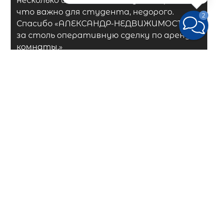
несколько и снять комнату быстро и,
что важно для студента, недорого.
2
Спасибо
«АЛЕКСАНДР-НЕДВИЖИМОСТЬ»
за столь оперативную сделку по аренде
комнаты.»
#
всяСоль
За 33 года работы в нашем арсенале
появилось более 1200
благодарственных писем. Ждем ваш
отзыв в любое время.