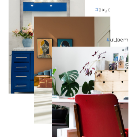
#
вкус
#
иЦвет