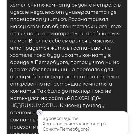
хотел снять комнату рядом с метро, а в
идеале недалеко от университета где
планировал учиться. Рассматривал
массу отзывов об агентствах и агентах,
но лично ни посмотреть ни пообщаться
не мог. Вполне себе смирился с мыслью,
что придется жить в гостинице или
хостеле пока буду искать комнату в
аренде в Петербурге, потому что ни на
досках объявлений ни на порталах для
аренды без посредников находил только
откровенно ненастоящие комнаты и
комнаты. Так было до тех пор пока не
наткнулся на сайт
«АЛЕКСАНДР-
НЕДВИЖИМОСТЬ»
. К моему приезду
агенты нашли с десяток подходящих мне
Здравствуйте! 
комнат в аренду и в тот же день, что я
Хотите снять квартиру в 
приехал мне удалось посмотреть
Санкт-Петербурге?