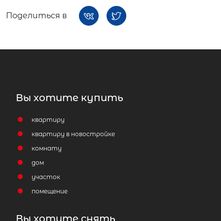
Поделиться в
Вы хотите купить
квартиру
квартиру в новостройке
комнату
дом
участок
помещение
Вы хотите снять