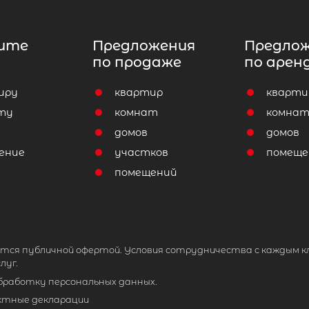
ите
Предложения
Предло
по продаже
по арен
иру
квартир
кварти
ту
комнат
комна
домов
домов
ение
участков
помеще
помещений
тся публичной офертой. Условия сотрудничества с каждым к
луг.
обработку персональных данных.
ктные декларации