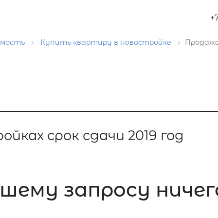
+
имость
Купить квартиру в новостройке
Продажа
йках срок сдачи 2019 год
шему запросу ничег