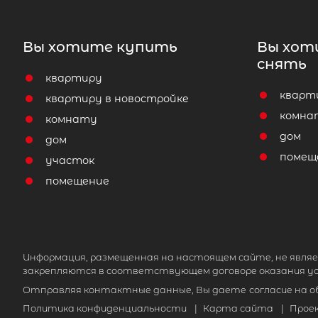
Вы хотите купить
Вы хот
снять
квартиру
кварт
квартиру в новостройке
комна
комнату
дом
дом
помещ
участок
помещение
Информация, размещенная на настоящем сайте, не являе
закрепляются в соответствующем договоре оказания ус
Отправляя контактные данные, Вы даете
согласие на 
Политика конфиденциальности
|
Карта сайта
|
Прое