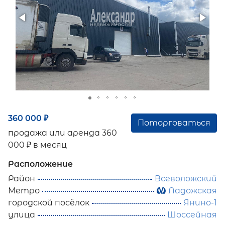
360 000
₽
Поторговаться
продажа или аренда 360
000 ₽ в месяц
Расположение
Район
Всеволожский
Метро
Ладожская
городской посёлок
Янино-1
улица
Шоссейная