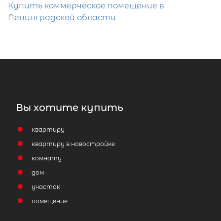
Купить коммерческое помещение в
Ленинградской области
Вы хотите купить
квартиру
квартиру в новостройке
комнату
дом
участок
помещение