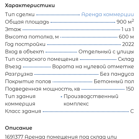
Характеристики
Тип сделки
Аренда коммерции
2
Общая площадь
900 м
Этаж
1 из 1
Высота потолка, м
600 м
Год постройки
2022
Вход в объект
Отдельный с улицы
Тип складского помещения
Склад
Въезд
Ворота на нулевой отметке
Разгрузка
Без пандуса
Покрытие полов
Бетонный пол
Подведенная мощность, кв
150
Тип здания
Производственный
коммерция
комплекс
Класс здания
C
Описание
1691377 Аренда помещения под склад или