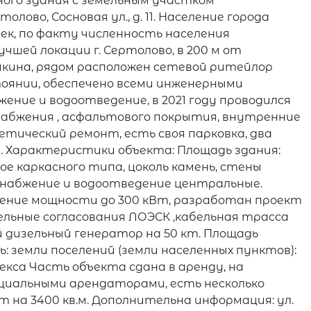
ого здания с земельным участком
лово, Сосновая ул., д. 11. Население города
ек, по факту численность населения
чшей локации г. Сертолово, в 200 м от
мякина, рядом расположен сетевой ритейлор
оянии, обеспечено всеми инженерными
ение и водоотведение, в 2021 году проводился
набжения , асфальтового покрытия, внутренние
тический ремонт, есть своя парковка, два
. Характеристики объекта: Площадь здания:
ное каркасного типа, цоколь камень, стены
снабжение и водоотведение центральные.
ичение мощности до 300 кВт, разработан проект
льные согласования ЛОЭСК ,кабельная трасса
 дизельный генератор на 50 кт. Площадь
ь: земли поселений (земли населенных пунктов):
екса Часть объекта сдана в аренду, на
циальными арендаторами, есть несколько
 на 3400 кв.м. Дополнительна информация: ул.