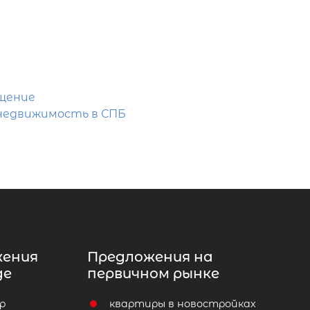
щение
недвижимость в СПБ
жения
Предложения на
де
первичном рынке
р
квартиры в новостройках