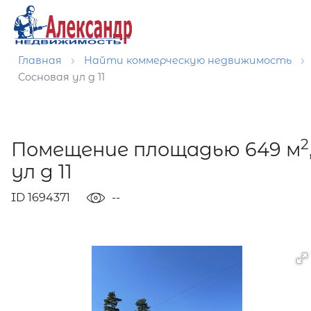
Главная
Найти коммерческую недвижимость
Сосновая ул д 11
2
Помещение площадью 649 м
ул д 11
ID 1694371
--