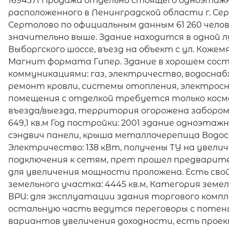
1694371 Продажа отдельно стоящего одноэтажн
расположенного в Ленинградской области г. Серто
Сертолово по официальным данным 61 260 челов
значительно выше. Здание находится в одной лу
Выборгского шоссе, въезд на объект с ул. Коже
Магнит формата Гипер. Здание в хорошем сост
коммуникациями: газ, электричество, водоснабж
ремонт кровли, системы отопления, электрос
помещения с отделкой требуется только косме
въезда/выезда, территория огорожена забором
649,1 кв.м Год постройки: 2001 здание одноэтаж
сэндвич панели, крыша металлочерепица Водо
Электричество: 138 кВт, получены ТУ на увел
подключения к сетям, прет прошел предварите
для увеличения мощности проложена. Есть свой
земельного участка: 4445 кв.м, Категория земел
ВРИ: для эксплуатации здания торгового компл
остальную часть ведутся переговоры с потен
вариантов увеличения доходности, есть проект