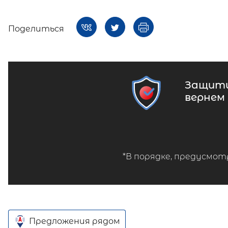
Поделиться
Защити
вернем
*В порядке, предусмот
Предложения рядом