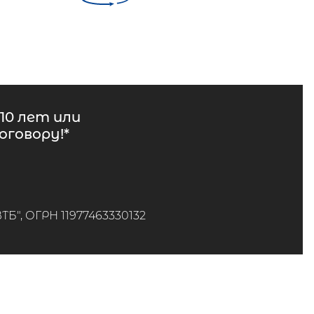
10 лет или
говору!*
", ОГРН 11977463330132