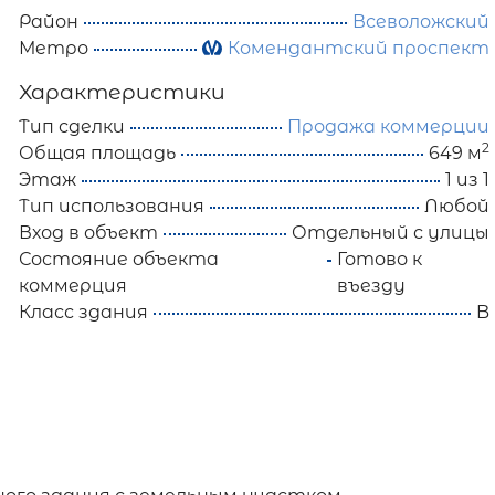
Район
Всеволожский
Метро
Комендантский проспект
Характеристики
Тип сделки
Продажа коммерции
2
Общая площадь
649 м
Этаж
1 из 1
Тип использования
Любой
Вход в объект
Отдельный с улицы
Состояние объекта
Готово к
коммерция
въезду
Класс здания
B