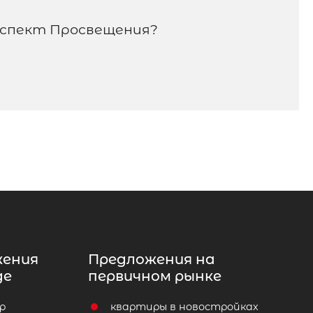
оспект Просвещения?
жения
Предложения на
де
первичном рынке
р
квартиры в новостройках