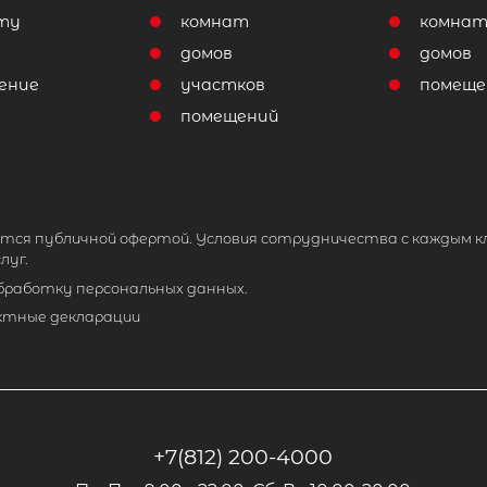
ту
комнат
комна
домов
домов
ение
участков
помеще
помещений
тся публичной офертой. Условия сотрудничества с каждым к
луг.
обработку персональных данных.
ктные декларации
+7(812) 200-4000