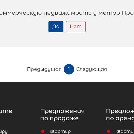
оммерческую недвижимость у метро Пр
Да
Нет
Предыдущая
1
Следующая
ите
Предложения
Предло
по продаже
по арен
иру
квартир
кварти