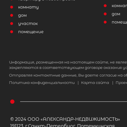
комна
комнату
дом
дом
помещ
участок
помещение
Информация, размещенная на настоящем сайте, не являе
закрепляются в соответствующем договоре оказания ус
Отправляя контактные данные, Вы даете
согласие на 
Политика конфиденциальности
|
Карта сайта
|
Прое
© 2024 ООО «АЛЕКСАНДР-НЕДВИЖИМОСТЬ»
191123, г.Санкт-Петербург, Потемкинская