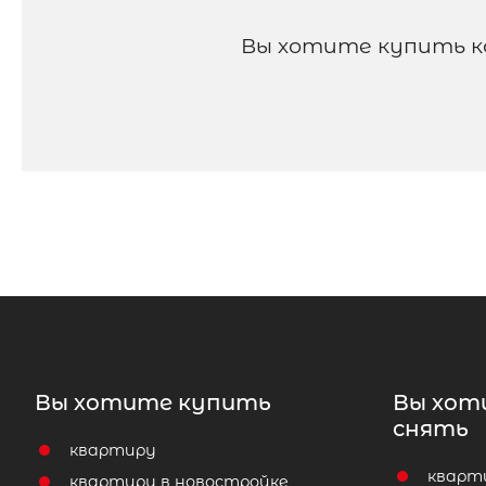
Вы хотите купить к
Вы хотите купить
Вы хот
снять
квартиру
кварт
квартиру в новостройке