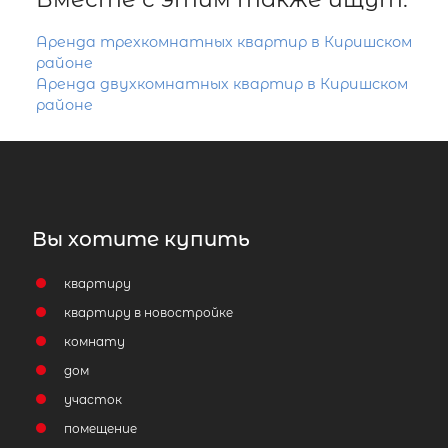
Аренда трехкомнатных квартир в Киришском
районе
Аренда двухкомнатных квартир в Киришском
районе
Вы хотите купить
квартиру
квартиру в новостройке
комнату
дом
участок
помещение