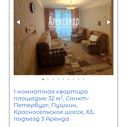
1-комнатная квартира
2
площадью 32 м
, Санкт-
Петербург, Пушкин,
Красносельское шоссе, 63,
подъезд 3 Аренда