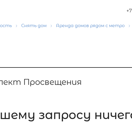
+7
мость
Снять дом
Аренда домов рядом с метро
спект Просвещения
шему запросу ничего