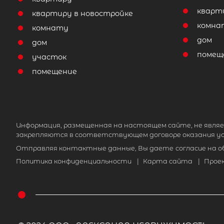
кварт
квартиру в новостройке
комна
комнату
дом
дом
помещ
участок
помещение
Информация, размещенная на настоящем сайте, не являе
закрепляются в соответствующем договоре оказания ус
Отправляя контактные данные, Вы даете
согласие на 
Политика конфиденциальности
|
Карта сайта
|
Прое