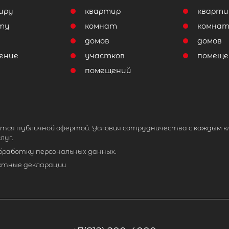
иру
квартир
кварти
ту
комнат
комна
домов
домов
ение
участков
помеще
помещений
тся публичной офертой. Условия сотрудничества с каждым к
луг.
обработку персональных данных.
ктные декларации