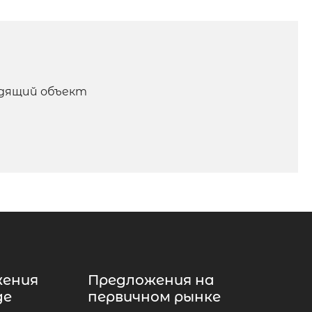
одящий объект
жения
Предложения на
де
первичном рынке