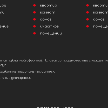
иру
квартир
кварти
ту
комнат
комна
домов
домов
ение
участков
помеще
помещений
тся публичной офертой. Условия сотрудничества с каждым к
луг.
обработку персональных данных.
ктные декларации