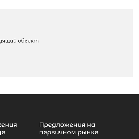
одящий объект
жения
Предложения на
де
первичном рынке