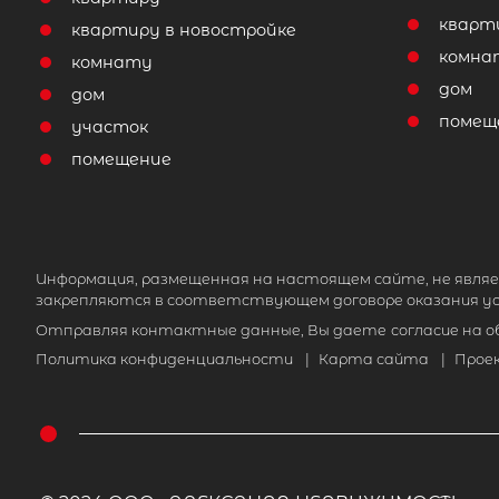
кварт
квартиру в новостройке
комна
комнату
дом
дом
помещ
участок
помещение
Информация, размещенная на настоящем сайте, не являе
закрепляются в соответствующем договоре оказания ус
Отправляя контактные данные, Вы даете
согласие на 
Политика конфиденциальности
|
Карта сайта
|
Прое