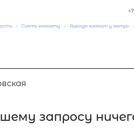
+7
мость
Снять комнату
Аренда комнат у метро
рвская
шему запросу ничего