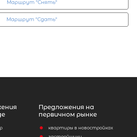
Маршрут "Снять"
Маршрут "Сдать"
жения
Предложения на
де
первичном рынке
р
квартиры в новостройках
т
застройщики