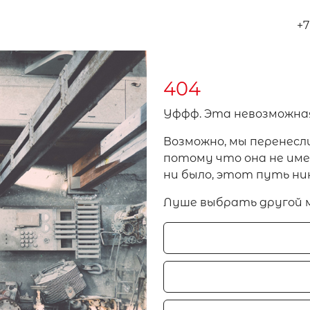
+7
404
Уффф. Эта невозможна
Возможно, мы перенесл
потому что она не имел
ни было, этот путь ни
Луше выбрать другой