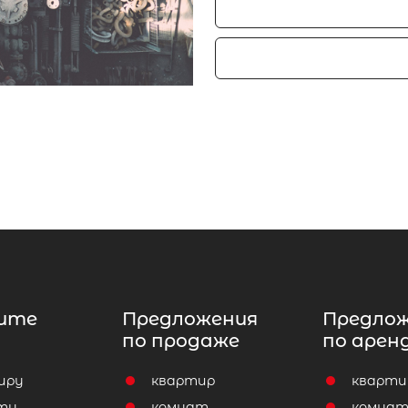
ите
Предложения
Предло
по продаже
по арен
иру
квартир
кварти
ту
комнат
комна