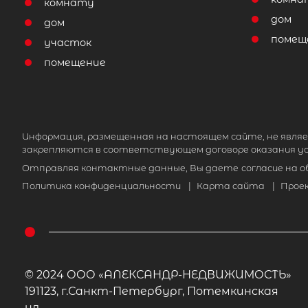
комнату
дом
дом
помещ
участок
помещение
Информация, размещенная на настоящем сайте, не являе
закрепляются в соответствующем договоре оказания ус
Отправляя контактные данные, Вы даете
согласие на 
Политика конфиденциальности
|
Карта сайта
|
Прое
© 2024 ООО «АЛЕКСАНДР-НЕДВИЖИМОСТЬ»
191123, г.Санкт-Петербург, Потемкинская
ул.,