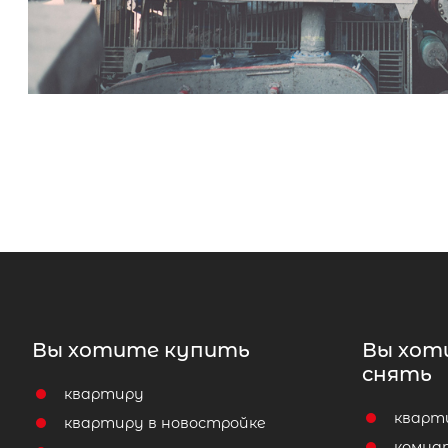
Вы хотите купить
Вы хот
снять
квартиру
кварт
квартиру в новостройке
комна