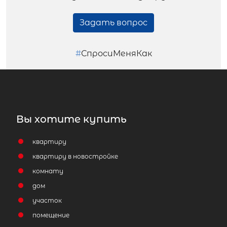
Задать вопрос
#
СпросиМеняКак
Вы хотите купить
квартиру
квартиру в новостройке
комнату
дом
участок
помещение