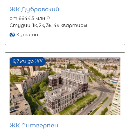
ЖК Дубровский
от 6644.5 млн Р
Студии, 1к, 2к, 3к, 4к квартиры
Купчино
8,7 км до ЖК
ЖК Антверпен