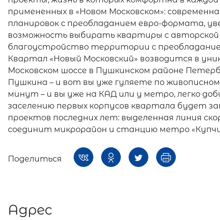
примененных в «Новом Московском»: современн
планировок с преобладанием евро-формата, уве
возможность выбирать квартиры с авторской
благоустройство территории с преобладанием
Квартал «Новый Московский» возводится в уни
Московском шоссе в Пушкинском районе Петерб
Пушкина – и вот вы уже гуляете по живописном
минут – и вы уже на КАД или у метро, легко до
заселению первых корпусов квартала будет з
проектов последних лет: выделенная линия ск
соединит микрорайон и станцию метро «Купчи
Поделиться
Адрес