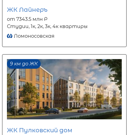
ЖК Лайнеръ
от 7343.5 млн Р
Студии, 1к, 2к, 3к, 4к квартиры
Ломоносовская
9 км до ЖК
ЖК Пулковский дом