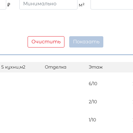
₽
м²
Очистить
S кухни,м2
Отделка
Этаж
6/10
2/10
1/10