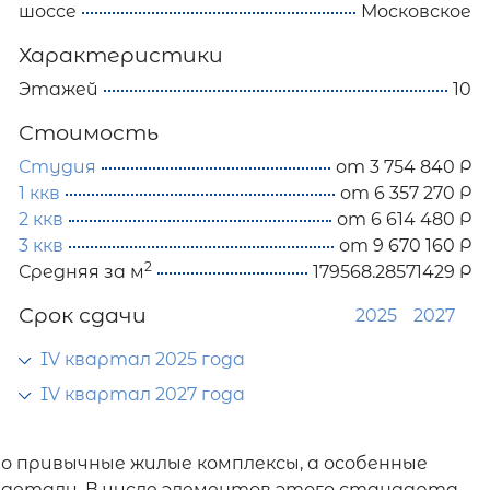
шоссе
Московское
Характеристики
Этажей
10
Стоимость
Студия
от 3 754 840 Р
1 ккв
от 6 357 270 Р
2 ккв
от 6 614 480 Р
3 ккв
от 9 670 160 Р
2
Средняя за м
179568.28571429 Р
Срок сдачи
2025
2027
IV квартал 2025 года
IV квартал 2027 года
 привычные жилые комплексы, а особенные
 детали. В числе элементов этого стандарта,