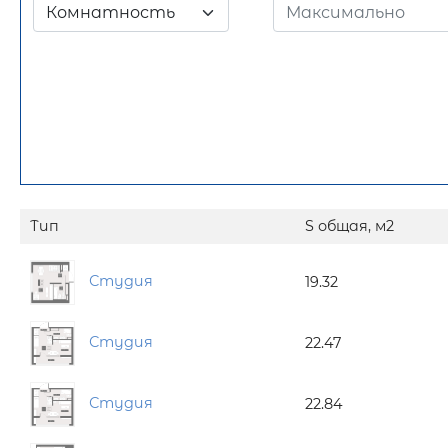
Комнатность
Тип
S общая, м2
Студия
19.32
Студия
22.47
Студия
22.84