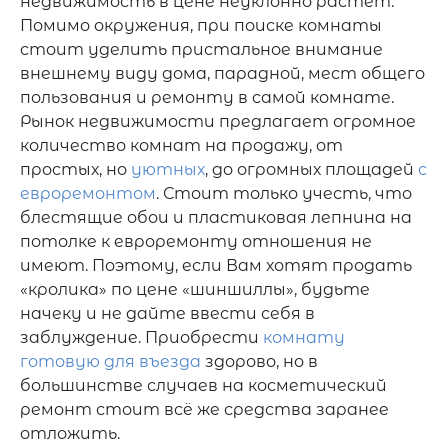
недвижимость в цене неуклонно растет. 

Помимо окружения, при поиске комнаты 
стоит уделить пристальное внимание 
внешнему виду дома, парадной, мест общего 
пользования и ремонту в самой комнате. 
Рынок недвижимости предлагает огромное 
количество комнат на продажу, от 
простых, но 
уютных
, до огромных площадей 
с 
евроремонтом
. Стоит только учесть, что 
блестящие обои и пластиковая лепнина на 
потолке к евроремонту отношения не 
имеют. Поэтому, если Вам хотят продать 
«кролика» по цене «шиншиллы», будьте 
начеку и не дайте ввести себя в 
заблуждение. Приобрести 
комнату 
готовую для въезда
 здорово, но в 
большинстве случаев на косметический 
ремонт стоит всё же средства заранее 
отложить. 
