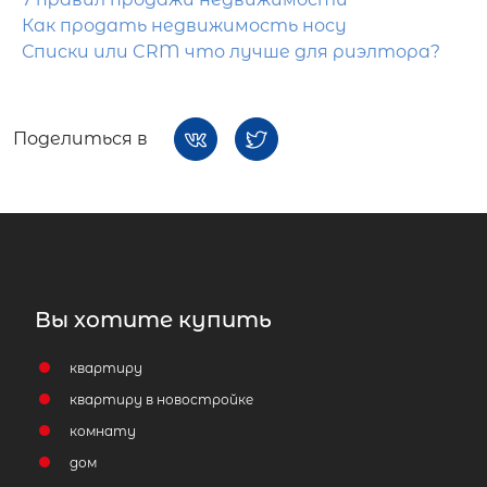
Как продать недвижимость носу
Списки или CRM что лучше для риэлтора?
Поделиться в
Вы хотите купить
квартиру
квартиру в новостройке
комнату
дом