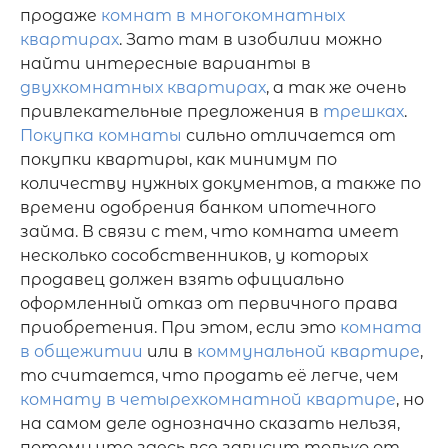
продаже 
комнат в многокомнатных 
квартирах
. Зато там в изобилии можно 
найти интересные варианты в 
двухкомнатных квартирах
, а так же очень 
привлекательные предложения в 
трешках
. 
Покупка комнаты
 сильно отличается от 
покупки квартиры, как минимум по 
количеству нужных документов, а также по 
времени одобрения банком ипотечного 
займа. В связи с тем, что комната имеет 
несколько сособственников, у которых 
продавец должен взять официально 
оформленный отказ от первичного права 
приобретения. При этом, если это 
комната 
в общежитии
 или в 
коммунальной квартире
, 
то считается, что продать её легче, чем 
комнату в четырехкомнатной квартире
, но 
на самом деле однозначно сказать нельзя, 
потому что здесь все зависит только от 