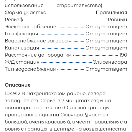
использования
строительство)
Форма участка
Правильная
Рельеф
Ровный
Электроснабжение
Отсутствует
Газификация
Отсутствует
Водоснабжение загород
Отсутствует
Канализация
Отсутствует
Расстояние до города, км
190
Ж/Д станция
Элисенваара
Тип водоснабжения
Отсутствует
Описание
104912 В Лахденпохском районе, северо-
западнее ст. Сорье, в 7 минутах езды на
автотранспорте от Финской границы
пропускного пункта Сювяоро. Участок
большой, очень красивый, имеет правильные и
ровные границы, в центре на возвышенности