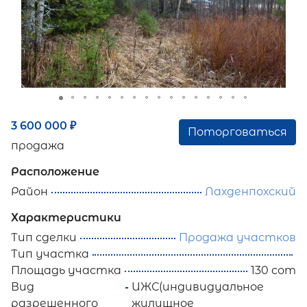
3 600 000
₽
Поторговаться
продажа
Расположение
Район
Лахденпохский
Характеристики
Тип сделки
Продажа участков
Тип участка
Площадь участка
130 сот
Вид
ИЖС(индивидуальное
разрешенного
жилищное