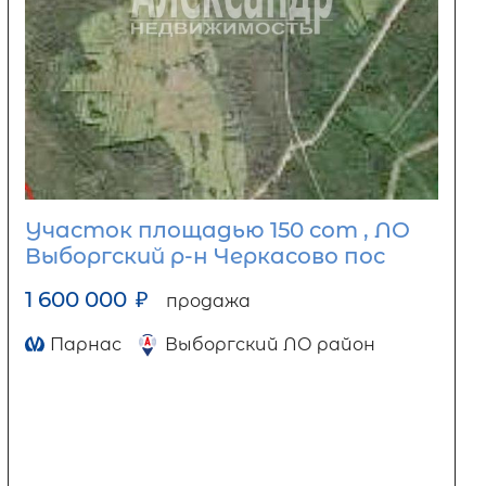
Участок площадью 150 сот , ЛО
Выборгский р-н Черкасово пос
1 600 000
₽
продажа
Парнас
Выборгский ЛО район