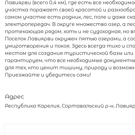
Лавиярви (всего 0,4 км), где есть все необходи
участка поражает своей красотой и разнообраз
самом участке есть родник, лес, поле и даже ск
электропередач. В округе множество озер, а ле
протекающая рядом, хоть и не судоходная, но 
Поселок Лавиярви окружен пятью озерами, а с
умиротворения и покоя. Здесь всегда тихо и с
местом для создания туристической базы или
гарантируем, что все необходимые документы 
для тех, кто ценит тишину, природу и возмож
Приезжайте и убедитесь сами!
Адрес
Республика Карелия, Сортавальский р-н, Лавияр