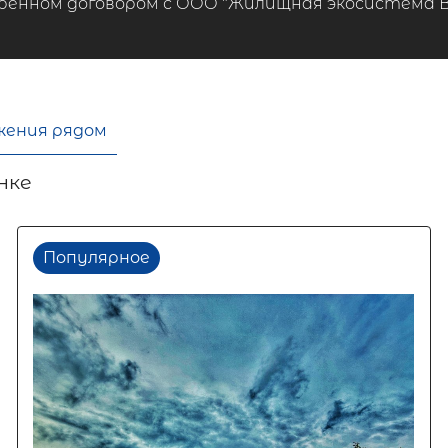
ренном договором с ООО "Жилищная экосистема ВТБ
жения рядом
нке
Популярное