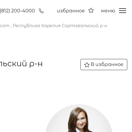
(812) 200-4000
избранное
меню
сот , Республика Карелия Сортавальский р-н
ьский р-н
В избранное