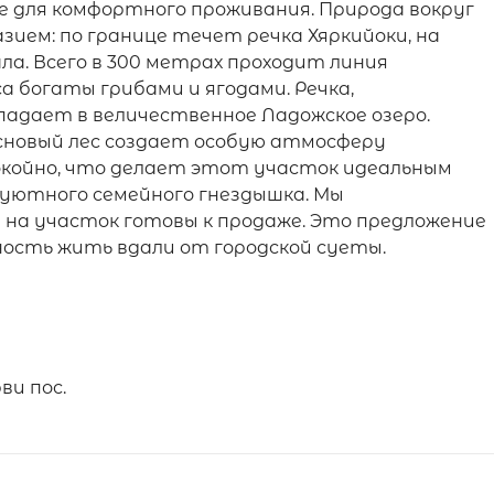
мое для комфортного проживания. Природа вокруг
ием: по границе течет речка Хяркийоки, на
ала. Всего в 300 метрах проходит линия
са богаты грибами и ягодами. Речка,
впадает в величественное Ладожское озеро.
основый лес создает особую атмосферу
покойно, что делает этот участок идеальным
 уютного семейного гнездышка. Мы
на участок готовы к продаже. Это предложение
ность жить вдали от городской суеты.
ви пос.