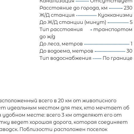
Канализация
Отсутствует
Расстояние до города, км
230
Ж/Д станция
Куокканиэми
До Ж/Д станции (минут)
5
Тип расстояния
транспортом
до ж/д
До леса, метров
1
До водоема, метров
30
Тип водоснабжения
По границе
расположенный всего в 20 км от живописного
ет идеальным местом для тех, кто мечтает об
 удобном месте: всего 3 км отделяют его от
тку ведет хорошая дорога, которая соединяет
водск. Поблизости расположен поселок