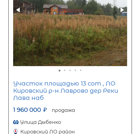
Участок площадью 13 сот , ЛО
Кировский р-н Лаврово дер Реки
Лава наб
1 960 000
₽
продажа
Улица Дыбенко
Кировский ЛО район