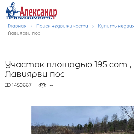
Главная
Поиск недвижимости
Купить недв
Лавиярви пос
Участок площадью 195 сот ,
Лавиярви пос
ID 1459667
--