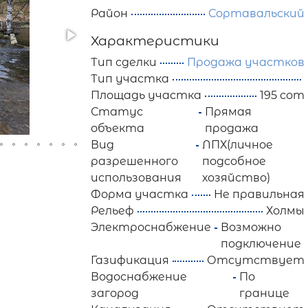
Район
Сортавальский
Характеристики
Тип сделки
Продажа участков
Тип участка
Площадь участка
195 сот
Статус
Прямая
объекта
продажа
Вид
ЛПХ(личное
разрешенного
подсобное
использования
хозяйство)
Форма участка
Не правильная
Рельеф
Холмы
Электроснабжение
Возможно
подключение
Газификация
Отсутствует
Водоснабжение
По
загород
границе