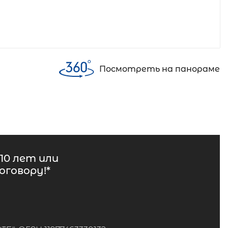
Посмотреть на панораме
10 лет или
говору!*