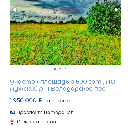
Участок площадью 600 сот , ЛО
Лужский р-н Володарское пос
1 950 000
₽
продажа
Проспект Ветеранов
Лужский район