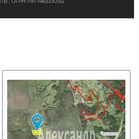
", ОГРН 11977463330132