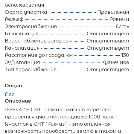
использования
Форма участка
Правильная
Рельеф
Ровный
Электроснабжение
Есть
Газификация
Отсутствует
Водоснабжение загород
Отсутствует
Канализация
Отсутствует
Расстояние до города, км
130
Ж/Д станция
Кузнечное
Тип водоснабжения
Отсутствует
Опции
Лес
Описание
1696442 В СНТ `Алмаз` массив Березово
продаëтся участок площадью 1000 кв. м.
Участок в СНТ `Алмаз` - это отличная
возможность приобрести землю в тихом и