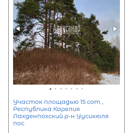
Участок площадью 15 сот ,
Республика Карелия
Лахденпохский р-н Уусикюля
пос