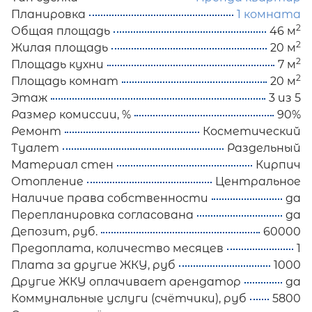
Планировка
1 комната
2
Общая площадь
46 м
2
Жилая площадь
20 м
2
Площадь кухни
7 м
2
Площадь комнат
20 м
Этаж
3 из 5
Размер комиссии, %
90%
Ремонт
Косметический
Туалет
Раздельный
Материал стен
Кирпич
Отопление
Центральное
Наличие права собственности
да
Перепланировка согласована
да
Депозит, руб.
60000
Предоплата, количество месяцев
1
Плата за другие ЖКУ, руб
1000
Другие ЖКУ оплачивает арендатор
да
Коммунальные услуги (счётчики), руб
5800