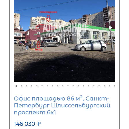
2
Офис площадью 86 м
, Санкт-
Петербург Шлиссельбургский
проспект 6к1
146 030
₽