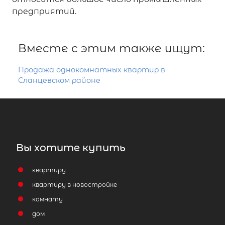
предприятий.
Вместе с этим также ищут:
Продажа однокомнатных квартир в
Сланцевском районе
Вы хотите купить
квартиру
квартиру в новостройке
комнату
дом