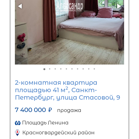
2-комнатная квартира
2
площадью 41 м
, Санкт-
Петербург, улица Стасовой, 9
7 400 000
₽
продажа
Площадь Ленина
Красногвардейский район