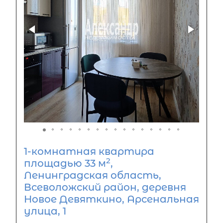
1-комнатная квартира
2
площадью 33 м
,
Ленинградская область,
Всеволожский район, деревня
Новое Девяткино, Арсенальная
улица, 1