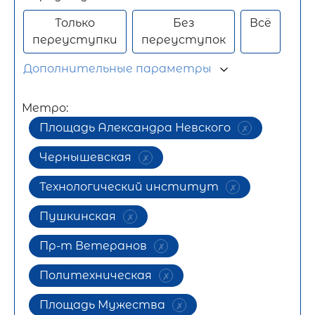
Только
Без
Всё
переуступки
переуступок
Дополнительные параметры
Метро:
Площадь Александра Невского
Чернышевская
Технологический институт
Пушкинская
Пр-т Ветеранов
Политехническая
Площадь Мужества