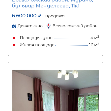
бульвар Менделеева, 11к1
6 600 000
₽
продажа
Девяткино
Всеволожский район
2
Площадь кухни
4 м
2
Жилая площадь
16 м