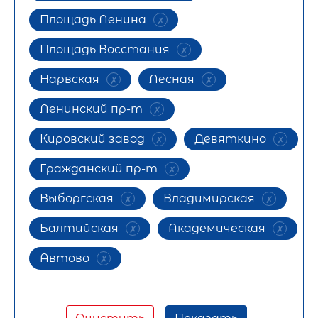
Площадь Ленина
Площадь Восстания
Нарвская
Лесная
Ленинский пр-т
Кировский завод
Девяткино
Гражданский пр-т
Выборгская
Владимирская
Балтийская
Академическая
Автово