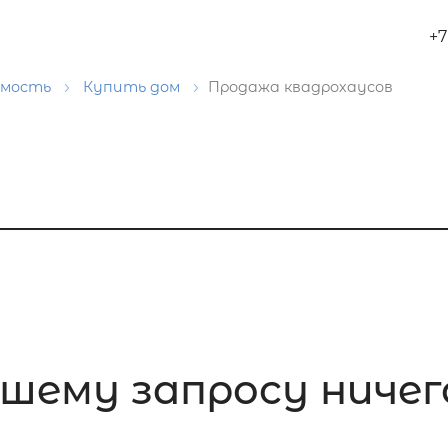
+7
имость
Купить дом
Продажа квадрохаусов
шему запросу ничего