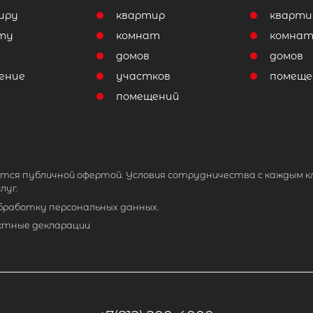
иру
квартир
кварти
ту
комнат
комна
домов
домов
ение
участков
помеще
помещений
тся публичной офертой. Условия сотрудничества с каждым к
луг.
обработку персональных данных.
ктные декларации