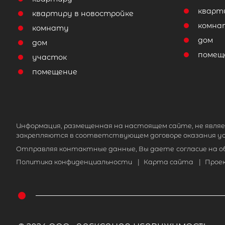
кварт
квартиру в новостройке
комна
комнату
дом
дом
помещ
участок
помещение
Информация, размещенная на настоящем сайте, не являе
закрепляются в соответствующем договоре оказания ус
Отправляя контактные данные, Вы даете
согласие на 
Политика конфиденциальности
|
Карта сайта
|
Прое