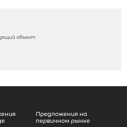
одящий объект
жения
Предложения на
де
первичном рынке