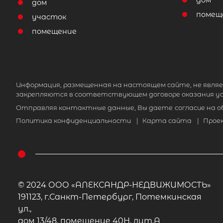
дом
дом
помещ
участок
помещение
Информация, размещенная на настоящем сайте, не являе
закрепляются в соответствующем договоре оказания ус
Отправляя контактные данные, Вы даете
согласие на 
Политика конфиденциальности
|
Карта сайта
|
Прое
© 2024 ООО «АЛЕКСАНДР-НЕДВИЖИМОСТЬ»
191123, г.Санкт-Петербург, Потемкинская
ул.,
дом 13/48, помещение 40Н, лит.А