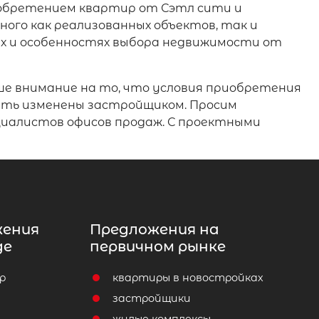
иобретением квартир от Сэтл сити и
ного как реализованных объектов, так и
х и особенностях выбора недвижимости от
е внимание на то, что условия приобретения
быть изменены застройщиком. Просим
циалистов офисов продаж. С проектными
жения
Предложения на
де
первичном рынке
р
квартиры в новостройках
т
застройщики