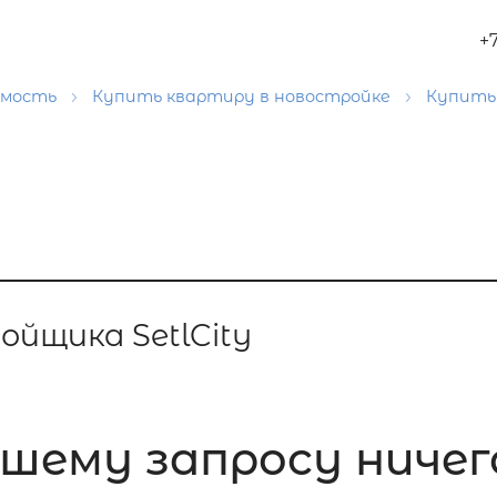
+
имость
Купить квартиру в новостройке
Купить
йщика SetlCity
шему запросу ничег