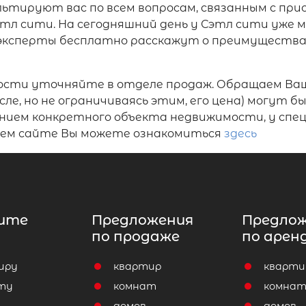
льтируют вас по всем вопросам, связанным с пр
тл сити. На сегодняшний день у Сэтл сити уже м
эксперты бесплатно расскажут о преимущества
ости уточняйте в отделе продаж. Обращаем Ваш
ле, но не ограничиваясь этим, его цена) могут 
ением конкретного объекта недвижимости, у спе
ашем сайте Вы можете ознакомиться
здесь
ите
Предложения
Предло
по продаже
по арен
иру
квартир
кварти
ту
комнат
комна