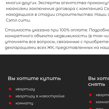
многих других. Эксперты агентства проконсу
нюансами заключения договора с компанией Сэ
находящихся в стадии строительства. Наши 
Сэтл сити.
Стоимость указана при 100% оплате. Подробн
конкретного объекта недвижимости (в том чис
уточнять все вопросы, связанные с приобрет
декларациями всех ЖК, представленных на н
Вы хотите купить
Вы хот
снять
квартиру
кварт
квартиру в новостройке
комна
комнату