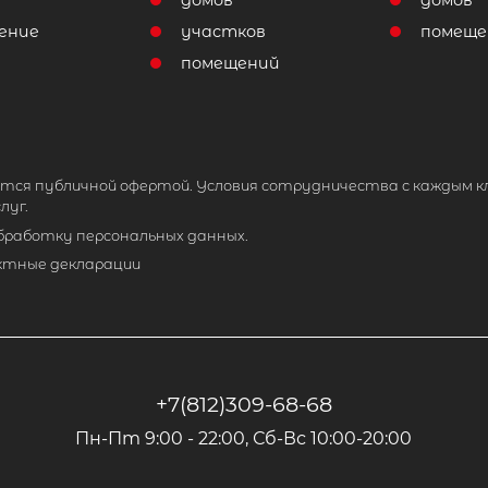
домов
домов
ение
участков
помеще
помещений
тся публичной офертой. Условия сотрудничества с каждым к
луг.
обработку персональных данных.
ктные декларации
+7(812)309-68-68
Пн-Пт 9:00 - 22:00, Сб-Вс 10:00-20:00