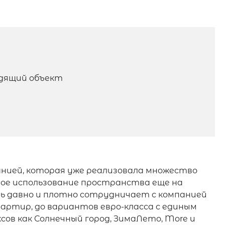
одящий объект
панией, которая уже реализовала множество
ное использование пространства еще на
ь давно и плотно сотрудничает с компанией
артир, до вариантов евро-класса с единым
ов как Солнечный город, ЗимаЛето, More и