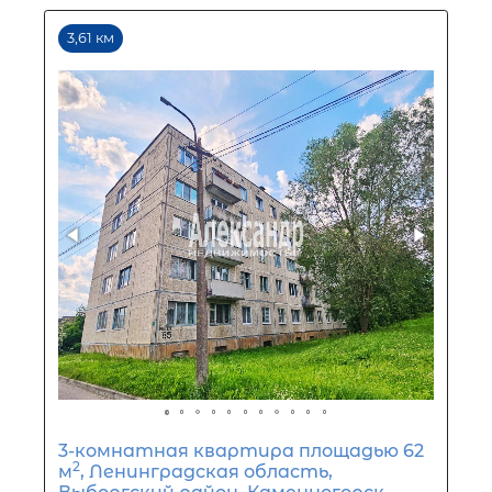
0
10
20
30
40
50
60
70
80
90
Срок кредита
15
лет
1
5
10
15
20
25
30
Процентная
ставка
12
%
1
5
10
15
20
25
4 570
Ежемесячный платеж
Размер кредита