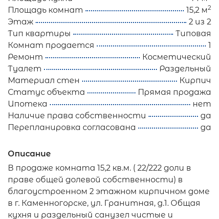
2
Площадь комнат
15,2 м
Этаж
2 из 2
Тип квартиры
Типовая
Комнат продается
1
Ремонт
Косметический
Туалет
Раздельный
Материал стен
Кирпич
Статус объекта
Прямая продажа
Ипотека
нет
Наличие права собственности
да
Перепланировка согласована
да
Описание
В продаже комната 15,2 кв.м. ( 22/222 доли в
праве общей долевой собственности) в
благоустроенном 2 этажном кирпичном доме
в г. Каменногорске, ул. Гранитная, д.1. Общая
кухня и раздельный санузел чистые и