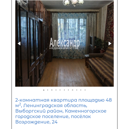
3-комнатная квартира площадью
2
м
, Ленинградская область,
Выборгский район, Каменногорск,
Ленинградское шоссе, 85
3 250 000
₽
продажа
Выборгский ЛО район
Площадь кухни
Жилая площадь