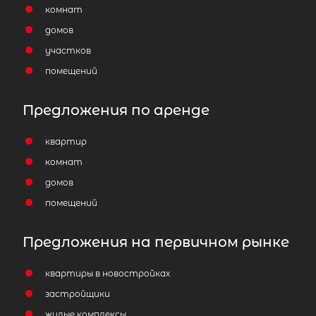
2
м
, Ленинградская область,
комнат
Выборгский район, Каменногорск
домов
городское поселение, посёлок
участков
Возрождение, 24
помещений
1 600 000
₽
продажа
Предложения по аренде
Площадь Ленина
Выборгский ЛО ра
квартир
Площадь кухни
комнат
Жилая площадь
домов
помещений
Предложения на первичном рынке
квартиры в новостройках
застройщики
жилые комплексы