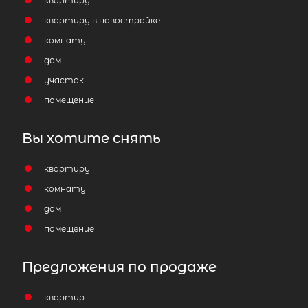
квартиру
квартиру в новостройке
комнату
дом
участок
помещение
Вы хотите снять
квартиру
комнату
дом
помещение
Предложения по продаже
2-комнатная квартира площадью
квартир