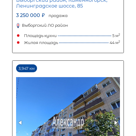
380 000
₽
950 000
₽
Первый взнос
570 000
₽
Задать вопрос
Отправить заявку
ООО «АЛЕКСАНДР-НЕДВИЖИМОСТЬ» не является кредитной
организацией. Кредит предоставляется банками-партнерам
носит информационный характер и не является окончатель
точного расчета платежей по кредиту и предоставления и
об условиях кредитования обратитесь к менеджерам нашей 
(Санкт-Петербург ул. Боткинская д. 15 тел. +7(812) 200-4000 )