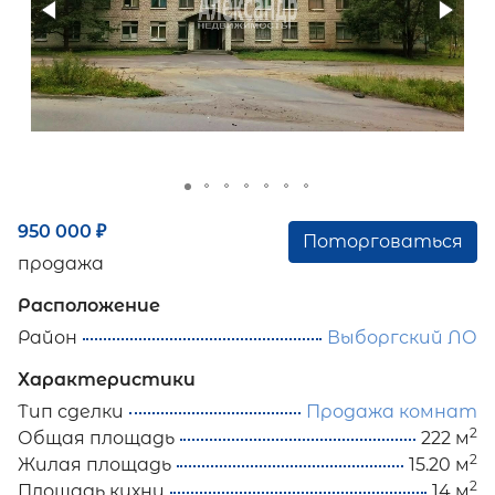
950 000
₽
Поторговаться
продажа
Расположение
Район
Выборгский ЛО
Характеристики
Тип сделки
Продажа комнат
2
Общая площадь
222 м
2
Жилая площадь
15.20 м
2
Площадь кухни
14 м