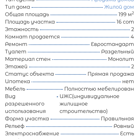
Тип дома
Жилой дом
2
Общая площадь
199 м
Площадь участка
16 сот
Этажность
2
Комнат продается
4
Ремонт
Евростандарт
Туалет
Раздельный
Материал стен
Монолит
Этажей
2
Статус объекта
Прямая продажа
Ипотека
нет
Мебель
Полностью мебелирован
Вид
ИЖС(индивидуальное
разрешенного
жилищное
использования
строительство)
Форма участка
Правильная
Рельеф
Ровный
Электроснабжение
Есть