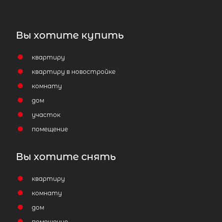
Вы хотите купить
квартиру
квартиру в новостройке
комнату
дом
участок
помещение
2
Таун-хаус площадью 172 м
, Санкт-
Вы хотите снять
Петербург, Зеленогорск, Липовая у
21
квартиру
комнату
27 000 000
₽
продажа
дом
Курортный район
помещение