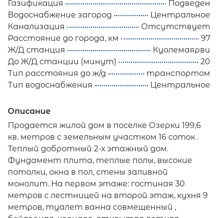
Газификация
Подведен
Водоснабжение загород
Центральное
Канализация
Отсутствует
Расстояние до города, км
97
Ж/Д станция
Куолемаярви
До Ж/Д станции (минут)
20
Тип расстояния до ж/д
транспортом
Тип водоснабжения
Центральное
Описание
Продается жилой дом в поселке Озерки 199,6
кв. метров с земельным участком 16 соток .
Теплый добротный 2-х этажный дом.
Фундамент плита, теплые полы, высокие
потолки, окна в пол, стены заливной
монолит. На первом этаже: гостиная 30
метров с лестницей на второй этаж, кухня 9
метров, туалет ванна совмещенный ,