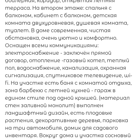
бойлерная, коридор, открытая летняя
терраса. На втором этаже: спальня с
балконом, кабинет с балконом, детская
комната двухуровневая, душевая комната,
туалет. В доме современная, чистая
обстановка, очень уютно и комфортно.
Оснащен всеми коммуникациями:
электроснабжение - заключён прямой
договор, отопление -газовый котел, теплый
пол, водоснабжение, канализация, охранная
сигнализация, спутниковое телевидение, wi-
fi. На участке есть баня с комнатой отдыха,
зона барбекю с летней кухней - гараж в
едином стиле под одной крышей. (материал
стен заливной монолит) выполнен
ландшафтный дизайн, есть плодовые
растения, декоративные деревья, парковка
на три автомобиля, домик для садового
инвентаря. Вокруг дома и участка сосновый