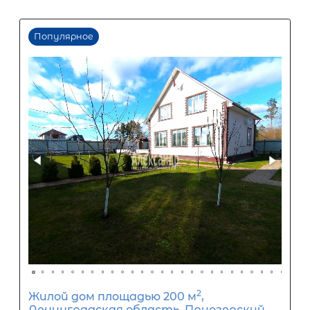
Первый взнос
60
%
0
10
20
30
40
50
60
70
80
90
Срок кредита
15
лет
1
5
10
15
20
25
30
Процентная
ставка
12
%