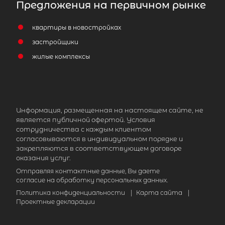
Предложения на первичном рынке
квартиры в новостройках
застройщики
жилые комплексы
2
Жилой дом площадью 189 м
,
Ленинградская область, Выборгск
район, городской посёлок Рощино,
Информация, размещенная на настоящем сайте, не
коттеджный посёлок Рощино Парк
является публичной офертой. Условия
Клюквенный проезд
сотрудничества с каждым клиентом
согласовываются в индивидуальном порядке и
28 500 000
₽
продажа
закрепляются в соответствующем договоре
оказания услуг.
Выборгский ЛО район
Отправляя контактные данные, Вы даете
согласие на обработку персональных данных.
Количество соток
1
Политика конфиденциальности
|
Карта сайта
|
Проектные декларации