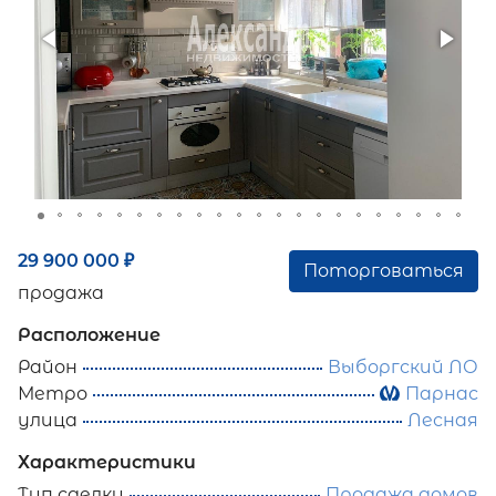
29 900 000
₽
Поторговаться
продажа
Расположение
Район
Выборгский ЛО
Метро
Парнас
улица
Лесная
Характеристики
Тип сделки
Продажа домов