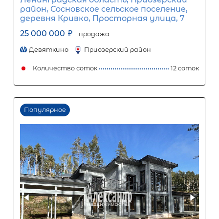
1
5
10
15
20
25
143 828
Ежемесячный платеж
Размер кредита
11 960 000
₽
29 900 000
₽
Первый взнос
17 940 000
₽
Задать вопрос
Отправить заявку
ООО «АЛЕКСАНДР-НЕДВИЖИМОСТЬ» не является кредитной