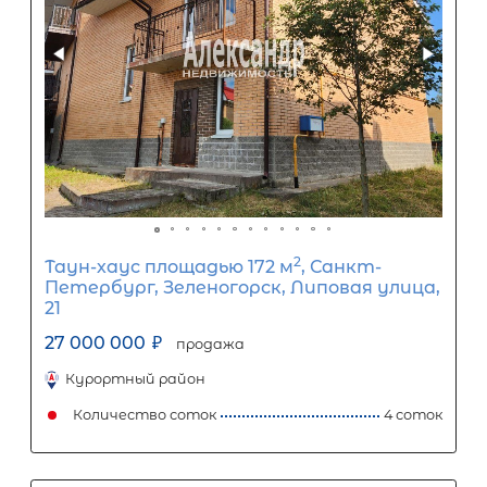
2
Жилой дом площадью 220 м
, ЛО,
Выборгский р-н, Акватория снт
Радужная ул дом 111
26 000 000
₽
продажа
Беговая
Выборгский ЛО район