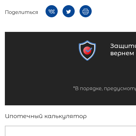
Поделиться
Защити
вернем
*В порядке, предусмот
Ипотечный калькулятор