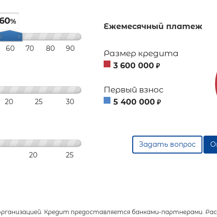
60
%
Ежемесячный платеж
60
70
80
90
Размер кредита
3 600 000
₽
Первый взнос
20
25
30
5 400 000
₽
Задать вопрос
О
20
25
анизацией. Кредит предоставляется банками-партнерами. Расч