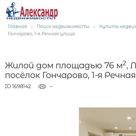
Главная
Поиск недвижимости
Купить недв
Гончарово, 1-я Речная улица
2
Жилой дом площадью 76 м
, 
посёлок Гончарово, 1-я Речна
ID 1698142
--