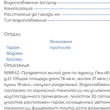
Водоснабжение загород
Канализация
Расстояние до города, км
Тип водоснабжения
Опции
Возможна
Гараж
прописка
Водоем
Бойлер
Описание
1698142 -Продаётся жилой дом по адресу: Лен.обл.
д.21. Общая площадь дома 76 кв.м., жилая 37 кв.м.
кухни 18 кв.м., санузел раздельный. Водоснабж
построен по каркасной технологии на усиленн
круглогодичного проживания. -Участок 30 сото
участке расположен гараж, оснащённый автом
технологии, фундамент-плита, есть возможно