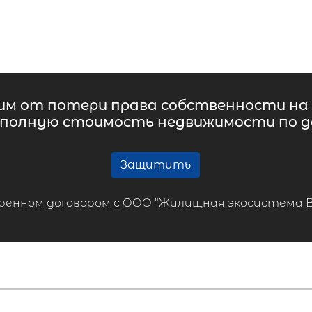
м от потери права собственности на 
 полную стоимость недвижимости по до
Защитить
ренном договором с ООО "Жилищная экосистема ВТБ