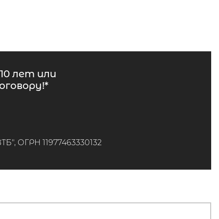
10 лет или
говору!*
", ОГРН 11977463330132