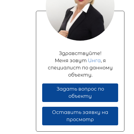
Здравствуйте!
Меня зовут
Инга
, я
специалист по данному
объекту.
Задать вопрос по
объекту
Оставить заявку на
просмотр