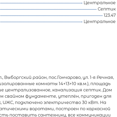
Центральное
Септик
123.47
Центральное
, Выборгский район, пос.Гончарово, ул. 1-я Речная,
( изолированные комнаты 14+13+10 кв.м.), площадь
ение централизованное, канализация септик. Дом
ом свайном фундаменте, утеплён, пригоден для
к, ИЖС, подключено электричество 30 кВт. На
атическими воротами, построен по каркасной
сть поставить сантехнику, все коммуникации