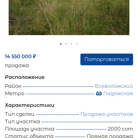
14 550 000
₽
Поторговаться
продажа
Расположение
Район
Всеволожский
Метро
Ладожская
Характеристики
Тип сделки
Продажа участков
Тип участка
Площадь участка
2000 сот
Статус объекта
Прямая продажа