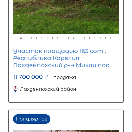
Участок площадью 163 сот ,
Республика Карелия
Лахденпохский р-н Микли пос
11 700 000
₽
продажа
Лахденпохский район
Популярное