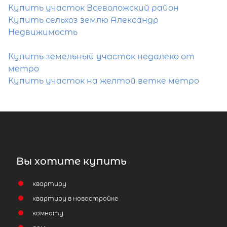
Купить участок Всеволожский район
Купить сельхоз землю Александр
Недвижимость
Купить земельный участок недалеко от
метро
Купить участок на желтой ветке метро
Вы хотите купить
квартиру
квартиру в новостройке
комнату