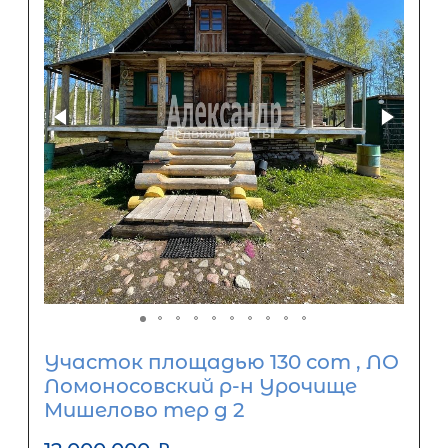
Участок площадью 130 сот , ЛО
Ломоносовский р-н Урочище
Мишелово тер д 2