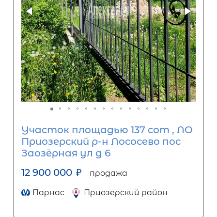
Участок площадью 137 сот , ЛО
Приозерский р-н Лососево пос
Заозёрная ул д 6
12 900 000
₽
продажа
Парнас
Приозерский район