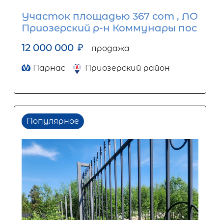
Участок площадью 367 сот , ЛО
Приозерский р-н Коммунары пос
12 000 000
₽
продажа
Парнас
Приозерский район
Популярное