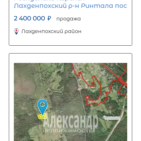
Лахденпохский р-н Ринтала пос
2 400 000
₽
продажа
Лахденпохский район