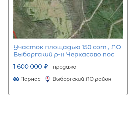
Участок площадью 150 сот , ЛО
Выборгский р-н Черкасово пос
1 600 000
₽
продажа
Парнас
Выборгский ЛО район