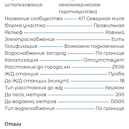
использования
некоммерческое
партнерство)
Название сообщества
КП Северная миля
Форма участка
Правильная
Рельеф
Ровный
Электроснабжение
Есть
Газификация
Возможно подключение
Водоснабжение загород
По границе
Канализация
Отсутствует
Расстояние до города, км
29.06
Ж/Д станция
Проба
До Ж/Д станции (минут)
18
Тип расстояния до ж/д
пешком
До леса, метров
200
До водоема, метров
15000
Тип водоснабжения
По границе
Опции