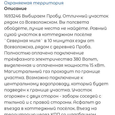
Охраняемая территория
Описание
1693246 Выбираем Пробу. Отличный участок
рядом со Всеволожском. Вы полсвета
обойдёте, лучше места не найдёте. Ровный
сухой участок в коттеджном посёлке
`Северная миля` в 10 минутах езды от
Всеволожска, рядом с деревней Проба.
Полностью оплачено подключение
трёхфазного электричества 380 Вольт,
выделенная и оплаченная мощность 15 кВт.
Магистральный газ проходит по границе
участка. Возможно подключение к
центральному водопроводу, который будет
подведён к границе участка. Участок
огорожен с двух сторон - заборы соседей с
тыльной и с правой стороны. Асфальт до
въезда в коттеджный посёлок. Въезд на
территорию через КПП со шлагбаумом.