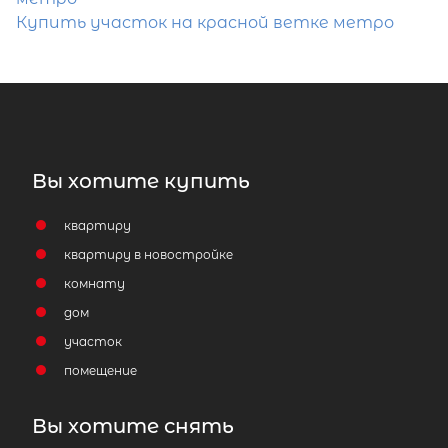
Купить участок на красной ветке метро
Вы хотите купить
квартиру
квартиру в новостройке
комнату
дом
участок
помещение
Вы хотите снять