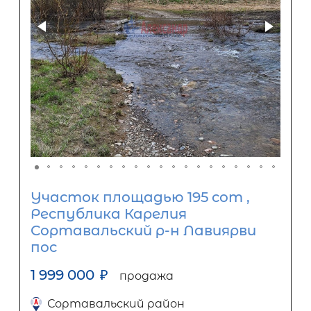
Участок площадью 195 сот ,
Республика Карелия
Сортавальский р-н Лавиярви
пос
1 999 000
₽
продажа
Сортавальский район