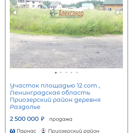
Участок площадью 12 сот ,
Ленинградская область
Приозерский район деревня
Раздолье
2 500 000
₽
продажа
Парнас
Приозерский район