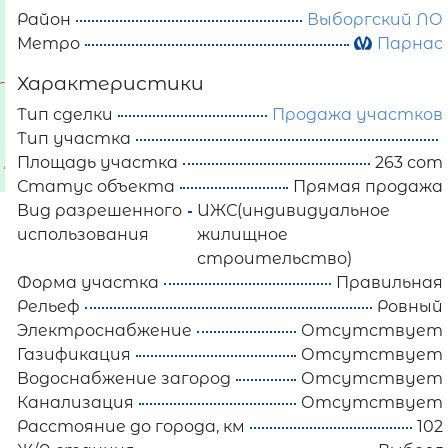
Район
Выборгский ЛО
Метро
Парнас
Характеристики
Тип сделки
Продажа участков
Тип участка
Площадь участка
263 сот
Статус объекта
Прямая продажа
Вид разрешенного
ИЖС(индивидуальное
использования
жилищное
строительство)
Форма участка
Правильная
Рельеф
Ровный
Электроснабжение
Отсутствует
Газификация
Отсутствует
Водоснабжение загород
Отсутствует
Канализация
Отсутствует
Расстояние до города, км
102