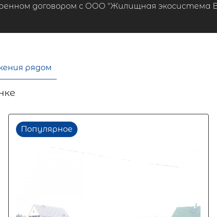
ренном договором с ООО "Жилищная экосистема ВТБ
жения рядом
нке
Популярное