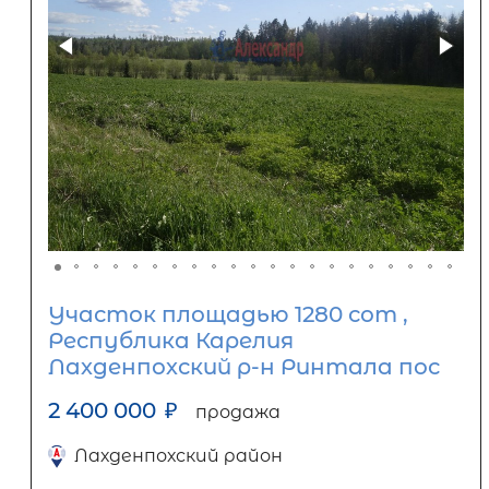
Участок площадью 1280 сот ,
Республика Карелия
Лахденпохский р-н Ринтала пос
2 400 000
₽
продажа
Лахденпохский район