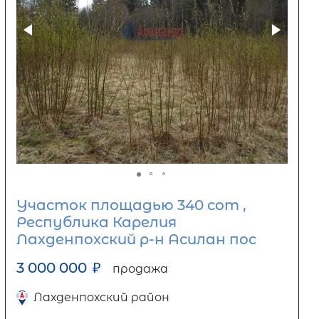
Участок площадью 340 сот ,
Республика Карелия
Лахденпохский р-н Асилан пос
3 000 000
₽
продажа
Лахденпохский район