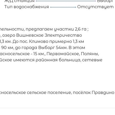
Ж/Д станция
Выборг
Тип водоснабжения
Отсутствует
ельности, предлагаем участки 2,6 га ;
е, озеро Вишневское Электричество
км. До пос. Климово примерно 1,3 км
0 км, до города Выборг 54км. В этом
осельское - 15 км., Первомайское, Поляны,
айское имеются районная больница, сетевые
носельское сельское поселение, посёлок Правдино