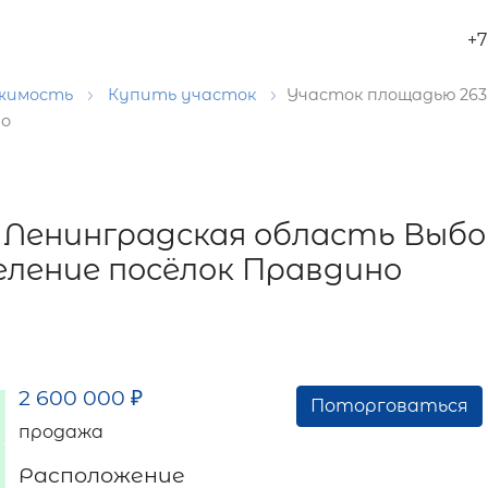
+7
ижимость
Купить участок
Участок площадью 263 
но
 Ленинградская область Выбо
селение посёлок Правдино
2 600 000
₽
Поторговаться
продажа
Расположение