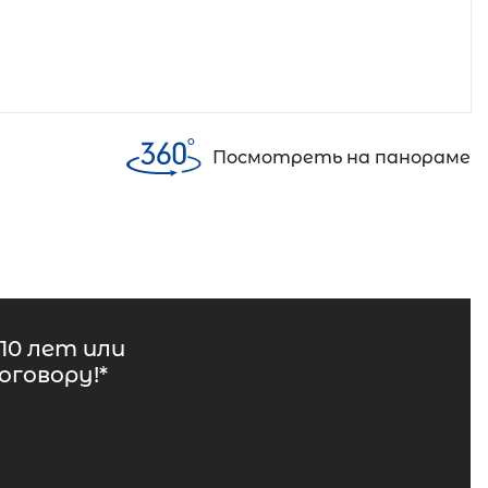
Посмотреть на панораме
10 лет или
говору!*