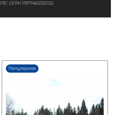
", ОГРН 11977463330132
Популярное