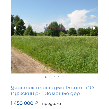
Участок площадью 15 сот , ЛО
Лужский р-н Замошье дер
1 450 000
₽
продажа