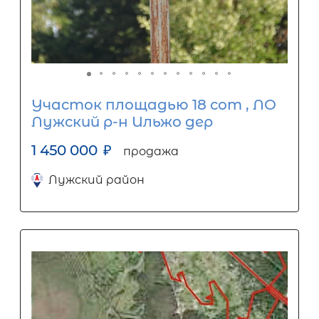
Участок площадью 18 сот , ЛО
Лужский р-н Ильжо дер
1 450 000
₽
продажа
Лужский район