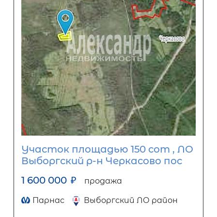
Участок площадью 150 сот , ЛО
Выборгский р-н Черкасово пос
1 600 000
₽
продажа
Парнас
Выборгский ЛО район