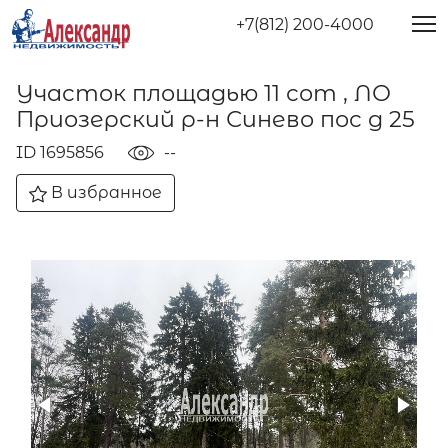
+7(812) 200-4000
Участок площадью 11 сот , ЛО
Приозерский р-н Синево пос д 25
ID 1695856
--
В избранное