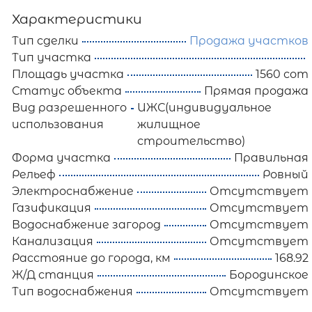
Характеристики
Тип сделки
Продажа участков
Тип участка
Площадь участка
1560 сот
Статус объекта
Прямая продажа
Вид разрешенного
ИЖС(индивидуальное
использования
жилищное
строительство)
Форма участка
Правильная
Рельеф
Ровный
Электроснабжение
Отсутствует
Газификация
Отсутствует
Водоснабжение загород
Отсутствует
Канализация
Отсутствует
Расстояние до города, км
168.92
Ж/Д станция
Бородинское
Тип водоснабжения
Отсутствует