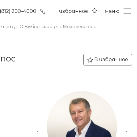
(812) 200-4000
избранное
меню
 сот , ЛО Выборгский р-н Михалево пос
 пос
В избранное