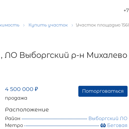
+7
ижимость
Купить участок
Участок площадью 1560
, ЛО Выборгский р-н Михалево
4 500 000
₽
Поторговаться
продажа
Расположение
Район
Выборгский ЛО
Метро
Беговая