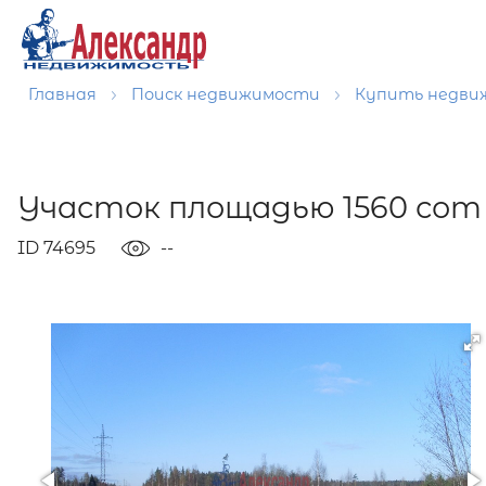
Главная
Поиск недвижимости
Купить недв
Участок площадью 1560 сот 
ID 74695
--