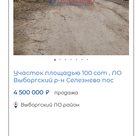
Участок площадью 100 сот , ЛО
Выборгский р-н Селезнево пос
4 500 000
₽
продажа
Выборгский ЛО район