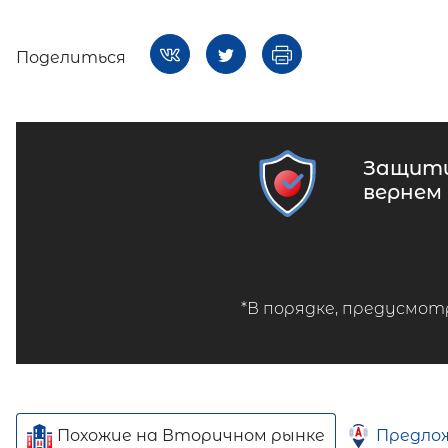
Поделиться
Защити
вернем
*В порядке, предусмот
Похожие на Вторичном рынке
Предло