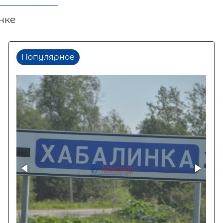
нке
Популярное