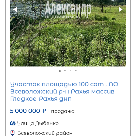
Участок площадью 100 сот , ЛО
Всеволожский р-н Рахья массив
Гладкое-Рахья днп
5 000 000
₽
продажа
Улица Дыбенко
Всеволожский район