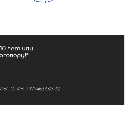
10 лет или
говору!*
", ОГРН 11977463330132