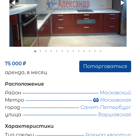
75 000
₽
Поторговаться
аренда, в месяц
Расположение
Район
Московский
Метро
Московская
город
Санкт-Петербург
улица
Варшавская
Характеристики
Тип сделки
Аренда квартир