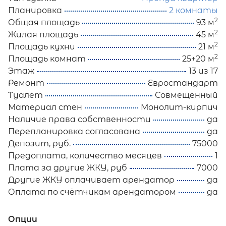
Планировка
2 комнаты
2
Общая площадь
93 м
2
Жилая площадь
45 м
2
Площадь кухни
21 м
2
Площадь комнат
25+20 м
Этаж
13 из 17
Ремонт
Евростандарт
Туалет
Совмещенный
Материал стен
Монолит-кирпич
Наличие права собственности
да
Перепланировка согласована
да
Депозит, руб.
75000
Предоплата, количество месяцев
1
Плата за другие ЖКУ, руб
7000
Другие ЖКУ оплачивает арендатор
да
Оплата по счётчикам арендатором
да
Опции