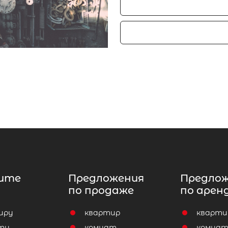
ите
Предложения
Предло
по продаже
по арен
иру
квартир
кварти
ту
комнат
комна