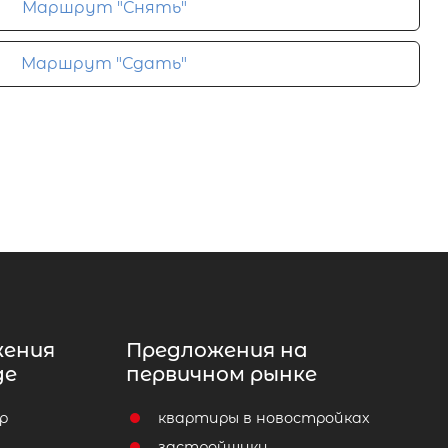
Маршрут "Снять"
Маршрут "Сдать"
жения
Предложения на
де
первичном рынке
р
квартиры в новостройках
т
застройщики