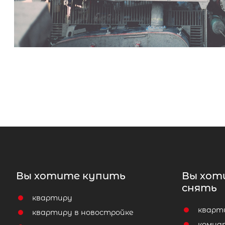
Вы хотите купить
Вы хот
снять
квартиру
кварт
квартиру в новостройке
комна