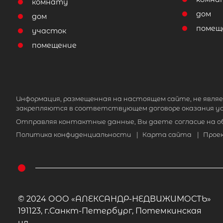
комнату
дом
дом
помещ
участок
помещение
Информация, размещенная на настоящем сайте, не являе
закрепляются в соответствующем договоре оказания ус
Отправляя контактные данные, Вы даете
согласие на 
Политика конфиденциальности
|
Карта сайта
|
Прое
© 2024 ООО «АЛЕКСАНДР-НЕДВИЖИМОСТЬ»
191123, г.Санкт-Петербург, Потемкинская
ул.,