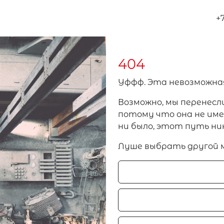
+
404
Уффф. Эта невозможна
Возможно, мы перенесл
потому что она не имел
ни было, этот путь ни
Луше выбрать другой