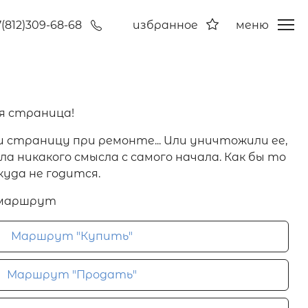
7(812)309-68-68
избранное
меню
я страница!
и страницу при ремонте... Или уничтожили ее,
а никакого смысла с самого начала. Как бы то
куда не годится.
 маршрут
Маршрут "Купить"
Маршрут "Продать"