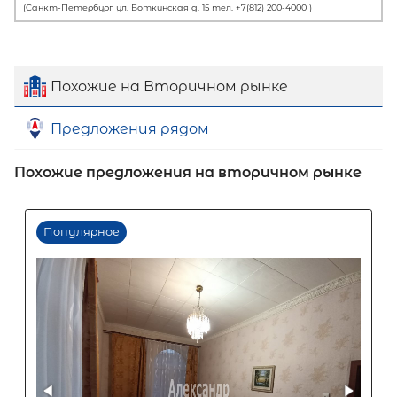
Похожие на Вторичном рынке
Предложения рядом
Похожие предложения на вторичном рынке
Первый взнос
60
%
0
10
20
30
40
50
60
70
80
90
Срок кредита
15
лет