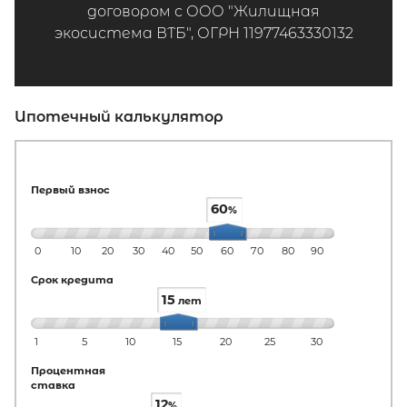
договором с ООО "Жилищная
экосистема ВТБ", ОГРН 11977463330132
Ипотечный калькулятор