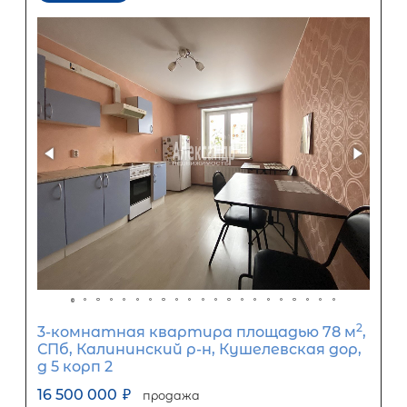
Задать вопрос
Отправить заявку
ООО «АЛЕКСАНДР-НЕДВИЖИМОСТЬ» не является кредитной
организацией. Кредит предоставляется банками-партнерам
носит информационный характер и не является окончатель
точного расчета платежей по кредиту и предоставления и
об условиях кредитования обратитесь к менеджерам нашей 
(Санкт-Петербург ул. Боткинская д. 15 тел. +7(812) 200-4000 )