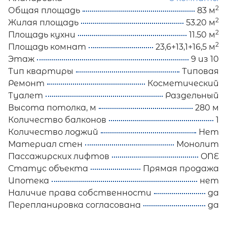
2
Общая площадь
83 м
2
Жилая площадь
53.20 м
2
Площадь кухни
11.50 м
2
Площадь комнат
23,6+13,1+16,5 м
Этаж
9 из 10
Тип квартиры
Типовая
Ремонт
Косметический
Туалет
Раздельный
Высота потолка, м
280 м
Количество балконов
1
Количество лоджий
Нет
Материал стен
Монолит
Пассажирских лифтов
ONE
Статус объекта
Прямая продажа
Ипотека
нет
Наличие права собственности
да
Перепланировка согласована
да