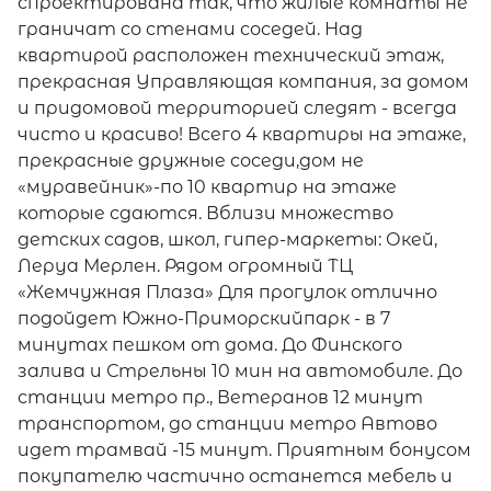
спроектирована так, что жилые комнаты не
граничат со стенами соседей. Над
квартирой расположен технический этаж,
прекрасная Управляющая компания, за домом
и придомовой территорией следят - всегда
чисто и красиво! Всего 4 квартиры на этаже,
прекрасные дружные соседи,дом не
«муравейник»-по 10 квартир на этаже
которые сдаются. Вблизи множество
детских садов, школ, гипер-маркеты: Окей,
Леруа Мерлен. Рядом огромный ТЦ
«Жемчужная Плаза» Для прогулок отлично
подойдет Южно-Приморскийпарк - в 7
минутах пешком от дома. До Финского
залива и Стрельны 10 мин на автомобиле. До
станции метро пр., Ветеранов 12 минут
транспортом, до станции метро Автово
идет трамвай -15 минут. Приятным бонусом
покупателю частично останется мебель и