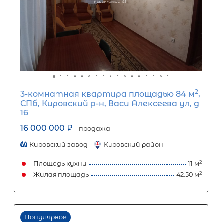
1
5
10
15
20
25
30
Процентная
ставка
12
%
1
5
10
15
20
25
69 268
Ежемесячный платеж
Размер кредита
5 760 000
₽
14 399 999
₽
Первый взнос
8 639 999
₽