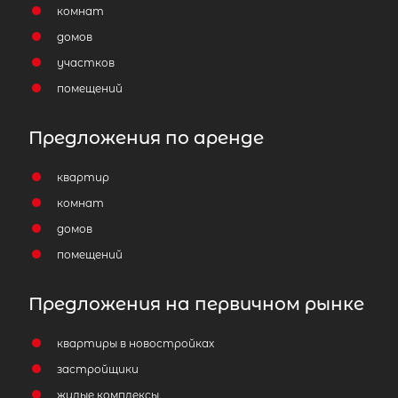
2-комнатная квартира площадью 
комнат
СПб, Невский р-н, Бадаева ул, д 14 к
домов
14 000 000
₽
продажа
участков
помещений
Ладожская
Невский район
Предложения по аренде
Площадь кухни
Жилая площадь
квартир
комнат
домов
помещений
Предложения на первичном рынке
квартиры в новостройках
застройщики
жилые комплексы