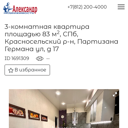
+7(812) 200-4000
3-комнатная квартира
2
площадью 83 м
, СПб,
Красносельский р-н, Партизана
Германа ул, д 17
ID 1691309
--
В избранное