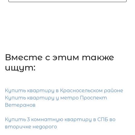
Проспект Ветеранов
Петродворцовый район
Площадь кухни
Жилая площадь
Вместе c этим также
ищут:
Затрудняетесь с выбором?
Купить квартиру в Красносельском районе
Купить квартиру у метро Проспект
Мы поможем подобрать недвижимость
Ветеранов
сжатые сроки
Купить 3 комнатную квартиру в СПБ во
Отправить заявку
вторичке недорого