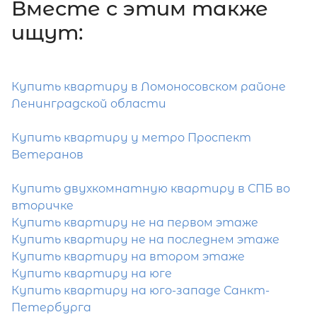
Вместе c этим также
Отправить заявку
ищут:
Купить квартиру в Ломоносовском районе
Ленинградской области
Популярное
Купить квартиру у метро Проспект
Ветеранов
Купить двухкомнатную квартиру в СПБ во
вторичке
Купить квартиру не на первом этаже
Купить квартиру не на последнем этаже
Купить квартиру на втором этаже
Купить квартиру на юге
Купить квартиру на юго-западе Санкт-
Петербурга