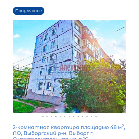
15
лет
1
5
10
15
20
25
30
Процентная
ставка
12
%
1
5
10
15
20
25
29 343
Ежемесячный платеж
Размер кредита
2 440 000
₽
6 100 000
₽