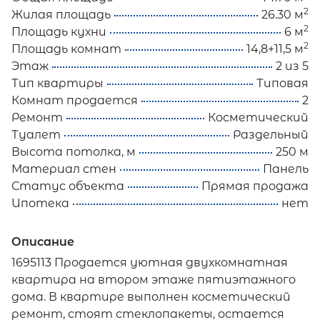
2
Жилая площадь
26.30 м
2
Площадь кухни
6 м
2
Площадь комнат
14,8+11,5 м
Этаж
2 из 5
Тип квартиры
Типовая
Комнат продается
2
Ремонт
Косметический
Туалет
Раздельный
Высота потолка, м
250 м
Материал стен
Панель
Статус объекта
Прямая продажа
Ипотека
нет
Описание
1695113 Продается уютная двухкомнатная
квартира на втором этаже пятиэтажного
дома. В квартире выполнен косметический
ремонт, стоят стеклопакеты, остается