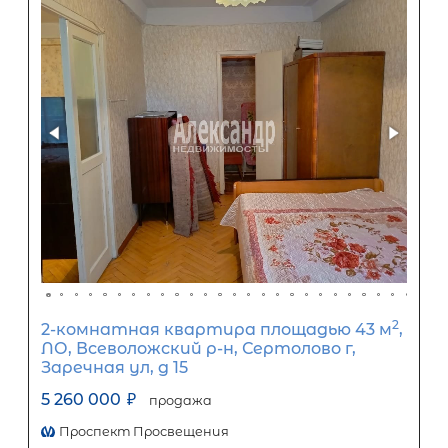
2-комнатная квартира площадью 
Санкт-Петербург, Курортный рай
посёлок Песочный, Ленинградская
улица, 79
6 850 000
₽
продажа
Курортный район
Площадь кухни
Жилая площадь
Популярное