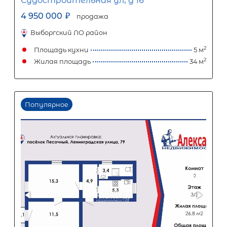
Первый взнос
3 660 000
₽
Задать вопрос
Отправить заявку
ООО «АЛЕКСАНДР-НЕДВИЖИМОСТЬ» не является кредитной
организацией. Кредит предоставляется банками-партнерам
носит информационный характер и не является окончатель
точного расчета платежей по кредиту и предоставления и
об условиях кредитования обратитесь к менеджерам нашей 
(Санкт-Петербург ул. Боткинская д. 15 тел. +7(812) 200-4000 )