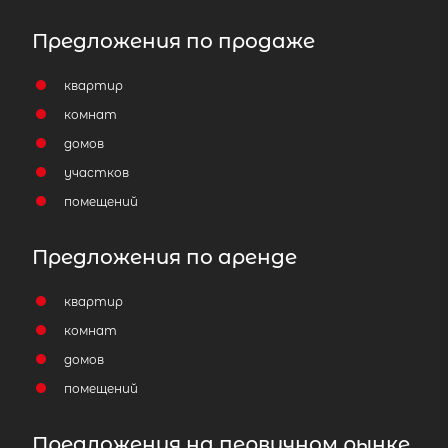
Предложения по продаже
квартир
1-комнатная квартира площадью 3
комнат
ЛО, Всеволожский р-н, Мурино г,
Екатерининская ул, д 30
домов
участков
6 200 000
₽
продажа
помещений
Девяткино
Всеволожский район
Предложения по аренде
Площадь кухни
Жилая площадь
квартир
комнат
домов
помещений
Предложения на первичном рынке