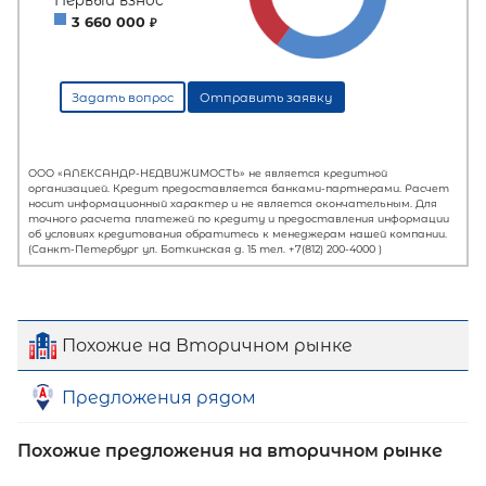
Первый взнос
Похожие на Вторичном рынке
60
%
Предложения рядом
0
10
20
30
40
50
60
70
80
90
Похожие предложения на вторичном рынке
Срок кредита