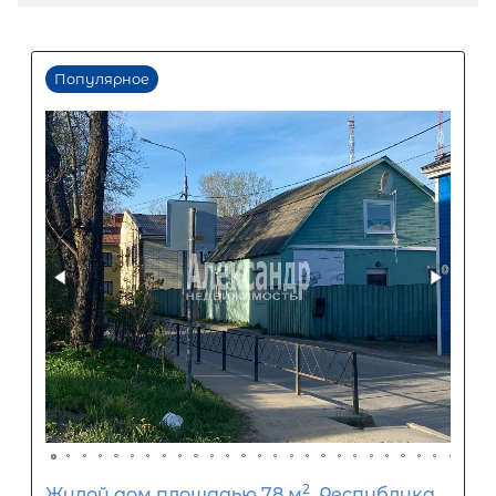
2
Жилой дом площадью 116 м
,
Ленинградская область, Приозерс
район, Плодовское сельское поселе
посёлок Солнечное, Прибрежная ул
8А
8 800 000
₽
продажа
Парнас
Приозерский район