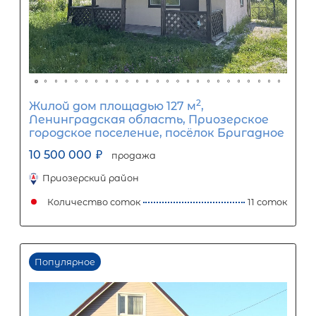
1
5
10
15
20
25
49 546
Ежемесячный платеж
Размер кредита
4 120 000
₽
10 300 000
₽
Первый взнос
6 180 000
₽
Задать вопрос
Отправить заявку
ООО «АЛЕКСАНДР-НЕДВИЖИМОСТЬ» не является кредитной