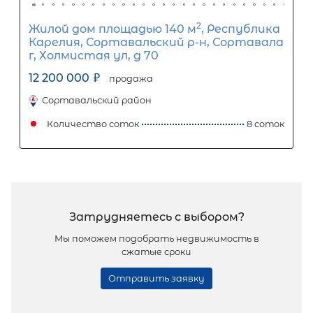
городское поселение, посёлок Бриг
10 500 000
₽
продажа
Приозерский район
Количество соток
1
Популярное