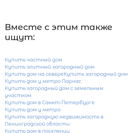
Затрудняетесь с выбором?
Вместе c этим также
Мы поможем подобрать недвижимость
сжатые сроки
ищут:
Отправить заявку
Купить частный дом
Купить элитный загородный дом
Купить дом на севере
Купить загородный дом
Купить дом у метро Парнас
Купить загородный дом с земельным
Популярное
участком
Купить дом в Санкт-Петербурге
Купить дом у метро
Купить загородную недвижимость в
Ленинградской области
Купить дом в поселении