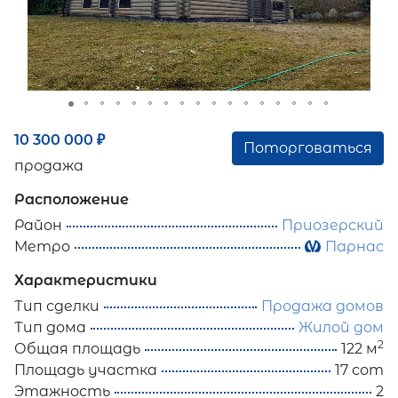
10 300 000
₽
Поторговаться
продажа
Расположение
Район
Приозерский
Метро
Парнас
Характеристики
Тип сделки
Продажа домов
Тип дома
Жилой дом
2
Общая площадь
122 м
Площадь участка
17 сот
Этажность
2