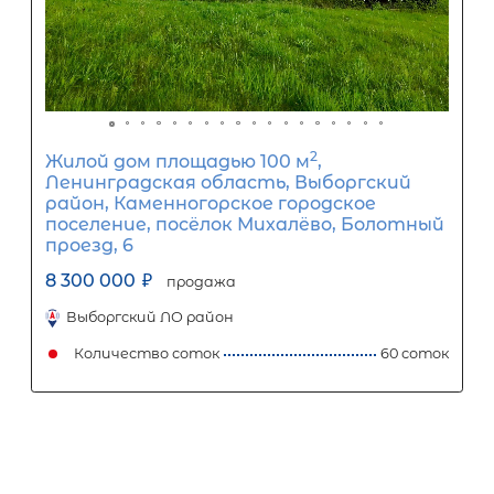
2
Жилой дом площадью 140 м
, Респу
Карелия, Сортавальский р-н, Сорт
г, Холмистая ул, д 70
12 200 000
₽
продажа
Сортавальский район
Количество соток