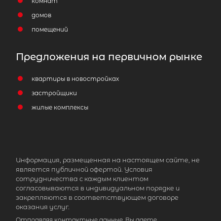
комнат
домов
помещений
Предложения на первичном рынке
квартиры в новостройках
2
Жилой дом площадью 100 м
,
застройщики
Ленинградская область, Выборгск
жилые комплексы
район, Каменногорское городское
поселение, посёлок Михалёво, Бол
проезд, 6
8 300 000
₽
продажа
Информация, размещенная на настоящем сайте, не
является публичной офертой. Условия
Выборгский ЛО район
сотрудничества с каждым клиентом
согласовываются в индивидуальном порядке и
Количество соток
6
закрепляются в соответствующем договоре
оказания услуг.
Отправляя контактные данные, Вы даете