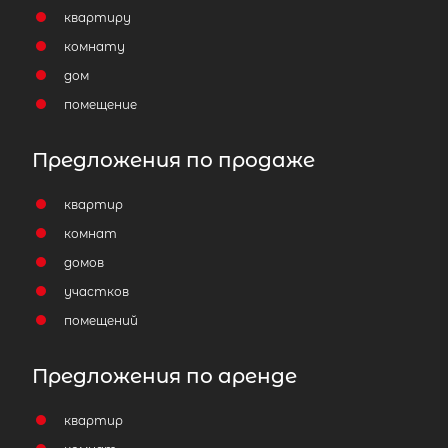
Лахденпохский район
квартиру
комнату
Количество соток
дом
помещение
Предложения по продаже
Популярное
квартир
комнат
домов
участков
помещений
Предложения по аренде
квартир