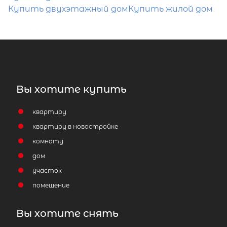
Купить двухэтажный дом
Купить жилой дом
Вы хотите купить
квартиру
квартиру в новостройке
комнату
дом
2
Жилой дом площадью 78 м
, Респуб
участок
Карелия, Лахденпохья, улица Карла
помещение
Маркса, 3
Вы хотите снять
9 600 000
₽
продажа