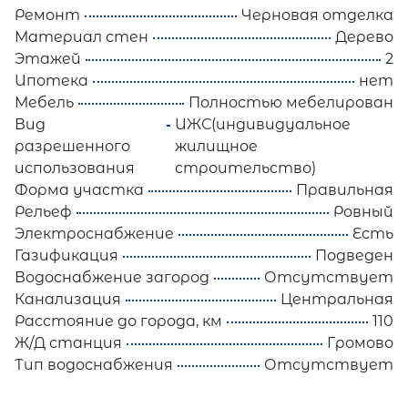
Ремонт
Черновая отделка
Материал стен
Дерево
Этажей
2
Ипотека
нет
Мебель
Полностью мебелирован
Вид
ИЖС(индивидуальное
разрешенного
жилищное
использования
строительство)
Форма участка
Правильная
Рельеф
Ровный
Электроснабжение
Есть
Газификация
Подведен
Водоснабжение загород
Отсутствует
Канализация
Центральная
Расстояние до города, км
110
Ж/Д станция
Громово
Тип водоснабжения
Отсутствует