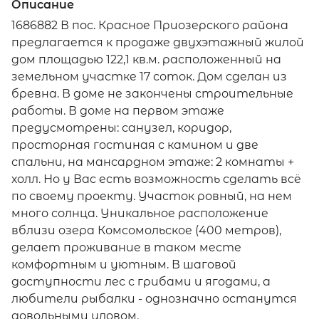
Описание
1686882 В пос. Красное Приозерского района
предлагается к продаже двухэтажный жилой
дом площадью 122,1 кв.м. расположенный на
земельном участке 17 соток. Дом сделан из
бревна. В доме не закончены строительные
работы. В доме на первом этаже
предусмотрены: санузел, коридор,
просторная гостиная с камином и две
спальни, на мансардном этаже: 2 комнаты +
холл. Но у Вас есть возможность сделать всё
по своему проекту. Участок ровный, на нем
много солнца. Уникальное расположение
вблизи озера Комсомольское (400 метров),
делает проживание в таком месте
комфортным и уютным. В шаговой
доступности лес с грибами и ягодами, а
любители рыбалки - однозначно останутся
довольными уловом.