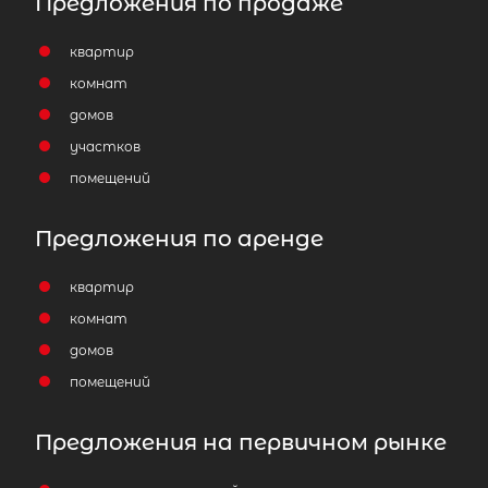
Предложения по продаже
квартир
комнат
домов
участков
помещений
Предложения по аренде
квартир
комнат
домов
помещений
2
Коттедж площадью 263 м
,
Предложения на первичном рынке
Ленинградская область, Всеволож