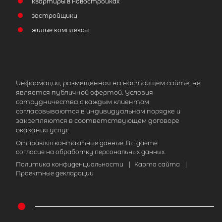
район, Бугровское городское посел
квартиры в новостройках
деревня Энколово
застройщики
жилые комплексы
18 000 000
₽
продажа
Всеволожский район
Количество соток
Информация, размещенная на настоящем сайте, не
является публичной офертой. Условия
сотрудничества с каждым клиентом
согласовываются в индивидуальном порядке и
закрепляются в соответствующем договоре
оказания услуг.
Отправляя контактные данные, Вы даете
согласие на обработку персональных данных.
Политика конфиденциальности
|
Карта сайта
|
Проектные декларации