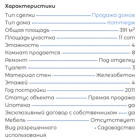
Характеристики
Тип сделки
Продажа домов
Тип дома
Коттедж
2
Общая площадь
391 м
Площадь участка
11 сот
Этажность
4
Комнат продается
8
Ремонт
Под отделку
Туалет
3
Материал стен
Железобетон
Этажей
4
Год постройки
2011
Статус объекта
Прямая продажа
Ипотека
да
Эксклюзивный договор с собственником
да
Мебель
Отсутствует
Вид разрешенного
Садоводство
использования