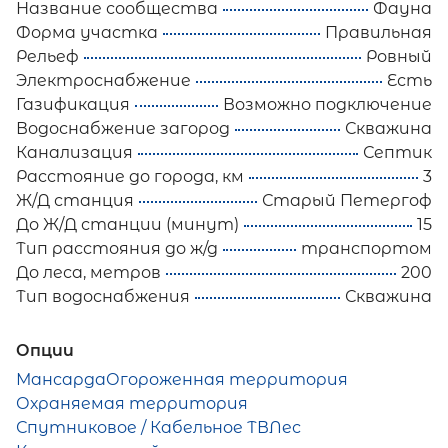
Название сообщества
Фауна
Форма участка
Правильная
Рельеф
Ровный
Электроснабжение
Есть
Газификация
Возможно подключение
Водоснабжение загород
Скважина
Канализация
Септик
Расстояние до города, км
3
Ж/Д станция
Старый Петергоф
До Ж/Д станции (минут)
15
Тип расстояния до ж/д
транспортом
До леса, метров
200
Тип водоснабжения
Скважина
Опции
Мансарда
Огороженная территория
Охраняемая территория
Спутниковое / Кабельное ТВ
Лес