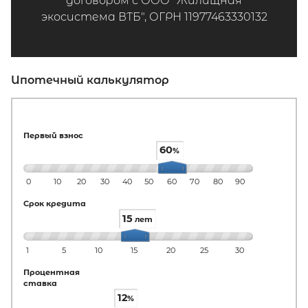
договором с ООО "Жилищная
экосистема ВТБ", ОГРН 11977463330132
Ипотечный калькулятор