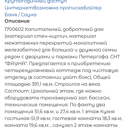
Круглогодичный доступ
Интернет
Возможна прописка
Бойлер
Баня / Сауна
Описание
1700602 Капитальный, добротный дом
(материал стен-кирпич, материал
межэтажных перекрытий-монолитный
железобетон) для большой и дружной семьи
рядом с дворцами и парками Петергофа. СНТ
"ФАУНА". Предлагается к приобретению
четырехуровневый коттедж под чистовую
отделку (в состоянии уайт-бокс), Общей
площадью 391,1 кв.м. Строился на века.
Состоит: Цокольный этаж, где можно
оборудовать тренажерный зал. бассейн,
технические помещения. По факту два
помещения 51,6 кв.м. и 27,4 кв.м. 1 этаж Кухня
гостиная-51,9 кв.м, гостевая комната 18,3 кв.м,
комната 19,6 кв.м. , санузел 2 этаж-комнаты