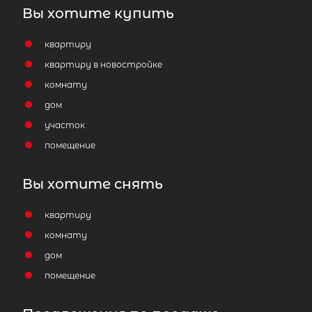
Вы хотите купить
квартиру
2
квартиру в новостройке
Коттедж площадью 450 м
,
Ленинградская область, Ломоносо
комнату
район, Ропшинское сельское поселе
дом
деревня Большие Горки, Придорож
участок
улица
помещение
22 000 000
₽
продажа
Вы хотите снять
Ломоносовский район
квартиру
Количество соток
2
комнату
дом
помещение