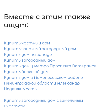
Петербург, садоводство Ржевка № 1
19 900 000
₽
продажа
Вместе c этим также
Ладожская
Красногвардейский район
ищут:
Количество соток
Купить частный дом
Купить элитный загородный дом
Купить дом на западе
Купить загородный дом
Купить дом у метро Проспект Ветеранов
Затрудняетесь с выбором?
Купить большой дом
Купить дом в Ломоносовском районе
Мы поможем подобрать недвижимость
Ленинградской области Александр
сжатые сроки
Недвижимость
Отправить заявку
Купить загородный дом с земельным
участком