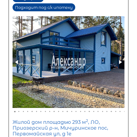
20 800 000
₽
Первый взнос
12 480 000
₽
Задать вопрос
Отправить заявку
ООО «АЛЕКСАНДР-НЕДВИЖИМОСТЬ» не является кредитной
организацией. Кредит предоставляется банками-партнерам
носит информационный характер и не является окончатель
точного расчета платежей по кредиту и предоставления и
об условиях кредитования обратитесь к менеджерам нашей 
(Санкт-Петербург ул. Боткинская д. 15 тел. +7(812) 200-4000 )