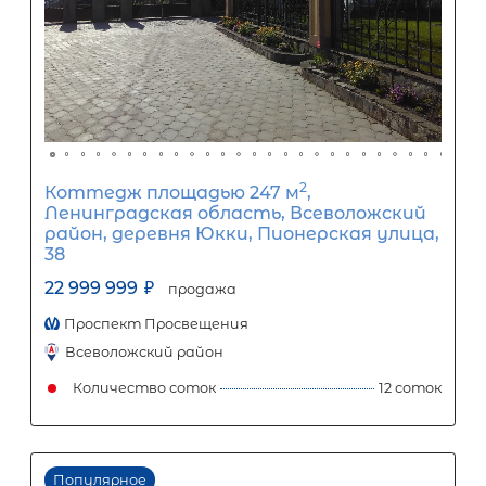
Срок кредита
15
лет
1
5
10
15
20
25
30
Процентная
ставка
12
%
1
5
10
15
20
25
100 054
Ежемесячный платеж
Размер кредита
8 320 000
₽