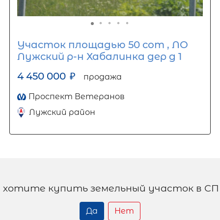
Участок площадью 50 сот , ЛО
Лужский р-н Хабалинка дер д 1
4 450 000
₽
продажа
Проспект Ветеранов
Лужский район
 хотите купить земельный участок в СП
Да
Нет