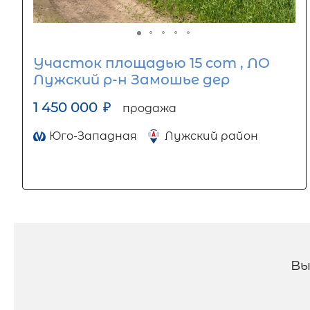
Участок площадью 15 сот , ЛО
Лужский р-н Замошье дер
1 450 000
₽
продажа
Юго-Западная
Лужский район
Вы