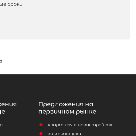
ые сроки
я
жения
Предложения на
де
первичном рынке
р
квартиры в новостройках
т
застройщики