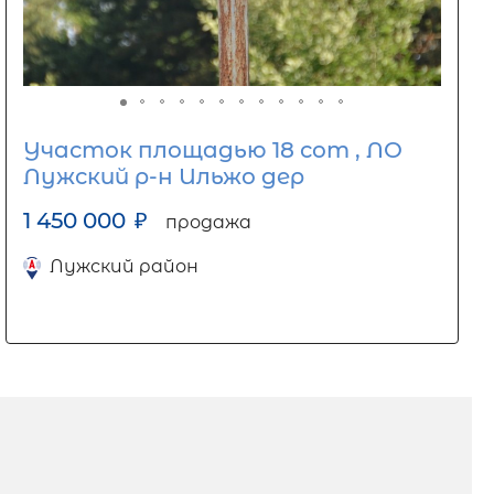
Участок площадью 18 сот , ЛО
Лужский р-н Ильжо дер
1 450 000
₽
продажа
Лужский район