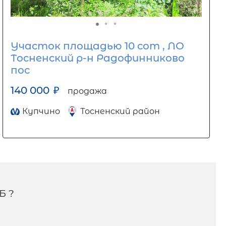
Участок площадью 10 сот , ЛО
Тосненский р-н Радофинниково
пос
140 000
₽
продажа
Купчино
Тосненский район
Б ?