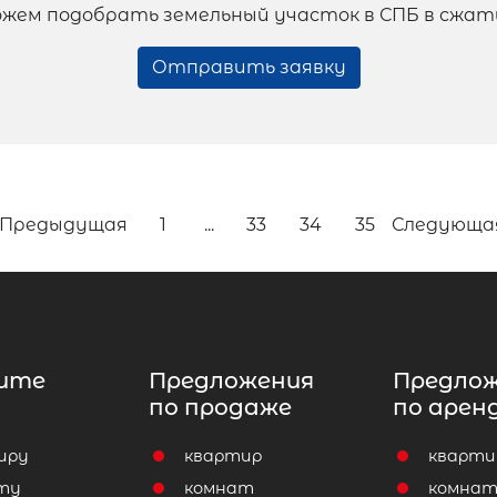
жем подобрать земельный участок в СПБ в сжат
Отправить заявку
Предыдущая
1
...
33
34
35
Следующа
ите
Предложения
Предло
по продаже
по арен
иру
квартир
кварти
ту
комнат
комна