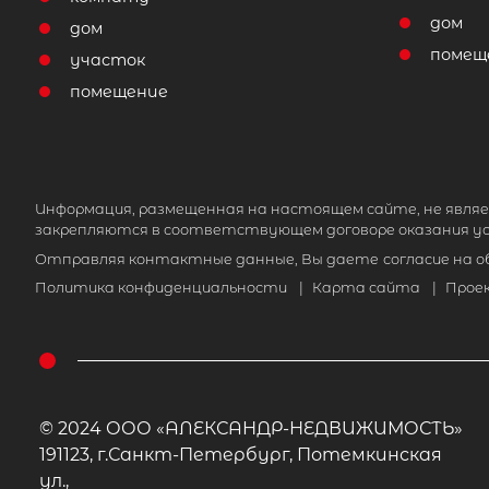
дом
дом
помещ
участок
помещение
Информация, размещенная на настоящем сайте, не являе
закрепляются в соответствующем договоре оказания ус
Отправляя контактные данные, Вы даете
согласие на 
Политика конфиденциальности
|
Карта сайта
|
Прое
© 2024 ООО «АЛЕКСАНДР-НЕДВИЖИМОСТЬ»
191123, г.Санкт-Петербург, Потемкинская
ул.,