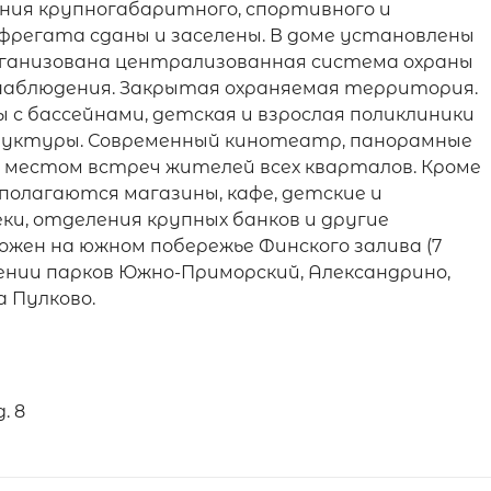
ния крупногабаритного, спортивного и
 фрегата сданы и заселены. В доме установлены
рганизована централизованная система охраны
наблюдения. Закрытая охраняемая территория.
 с бассейнами, детская и взрослая поликлиники
руктуры. Современный кинотеатр, панорамные
местом встреч жителей всех кварталов. Кроме
полагаются магазины, кафе, детские и
ки, отделения крупных банков и другие
ожен на южном побережье Финского залива (7
ении парков Южно-Приморский, Александрино,
 Пулково.
. 8