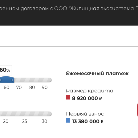
ренном договором с ООО "Жилищная экосистема ВТБ
60
%
Ежемесячный платеж
60
70
80
90
Размер кредита
8 920 000
₽
Первый взнос
20
25
30
13 380 000
₽