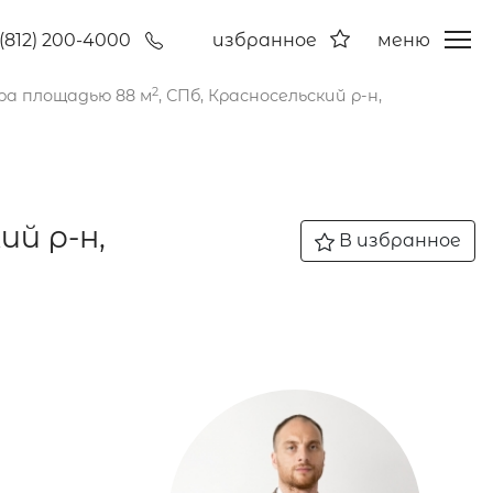
(812) 200-4000
избранное
меню
2
ра площадью 88 м
, СПб, Красносельский р-н,
ий р-н,
В избранное