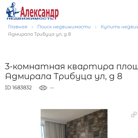
Главная
Поиск недвижимости
Купить недв
Адмирала Трибуца ул, д 8
3-комнатная квартира площ
Адмирала Трибуца ул, д 8
ID 1683832
--