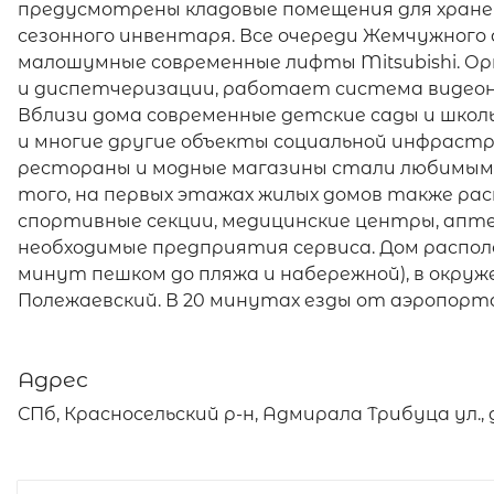
предусмотрены кладовые помещения для хране
сезонного инвентаря. Все очереди Жемчужного
малошумные современные лифты Mitsubishi. О
и диспетчеризации, работает система видео
Вблизи дома современные детские сады и школы
и многие другие объекты социальной инфраст
рестораны и модные магазины стали любимым 
того, на первых этажах жилых домов также рас
спортивные секции, медицинские центры, апте
необходимые предприятия сервиса. Дом распол
минут пешком до пляжа и набережной), в окруж
Полежаевский. В 20 минутах езды от аэропорта
Адрес
СПб, Красносельский р-н, Адмирала Трибуца ул., д