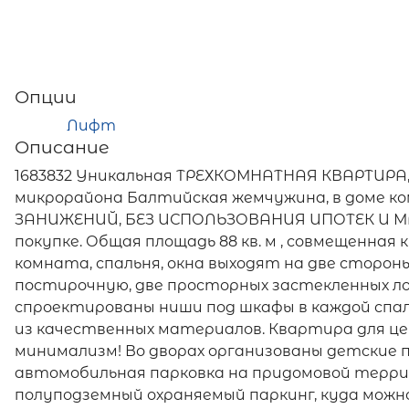
Опции
Лифт
Описание
1683832 Уникальная ТРЕХКОМНАТНАЯ КВАРТИРА,
микрорайона Балтийская жемчужина, в доме к
ЗАНИЖЕНИЙ, БЕЗ ИСПОЛЬЗОВАНИЯ ИПОТЕК И М
покупке. Общая площадь 88 кв. м , совмещенная
комната, спальня, окна выходят на две стороны
постирочную, две просторных застекленных ло
спроектированы ниши под шкафы в каждой спа
из качественных материалов. Квартира для ц
минимализм! Во дворах организованы детские 
автомобильная парковка на придомовой терр
полуподземный охраняемый паркинг, куда можн