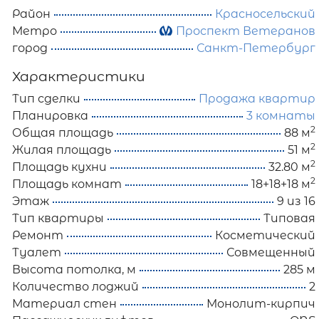
Район
Красносельский
Метро
Проспект Ветеранов
город
Санкт-Петербург
Характеристики
Тип сделки
Продажа квартир
Планировка
3 комнаты
2
Общая площадь
88 м
2
Жилая площадь
51 м
2
Площадь кухни
32.80 м
2
Площадь комнат
18+18+18 м
Этаж
9 из 16
Тип квартиры
Типовая
Ремонт
Косметический
Туалет
Совмещенный
Высота потолка, м
285 м
Количество лоджий
2
Материал стен
Монолит-кирпич