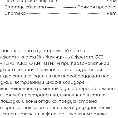
Пассажирских лифтов
ONE
Статус объекта
Прямая продажа
Ипотека
нет
 расположена в центральной части
омфорт + класса ЖК Жемчужный фрегат. БЕЗ
АТЕРИНСКОГО КАПИТАЛА при первоначальной
 кухня-гостиная, большая прихожая, детская
, два санузла, один из них переоборудован под
джии, встроенный шкаф в коридоре,
льне. Выполнен грамотный дизайнерский ремонт
енителей пространства, выполнена в стиле
площадки и зоны отдыха, предусмотрена
итории, а также отапливаемый двухуровневый
о спуститься на лифте. На цокольном этаже