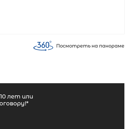
Посмотреть на панораме
10 лет или
говору!*