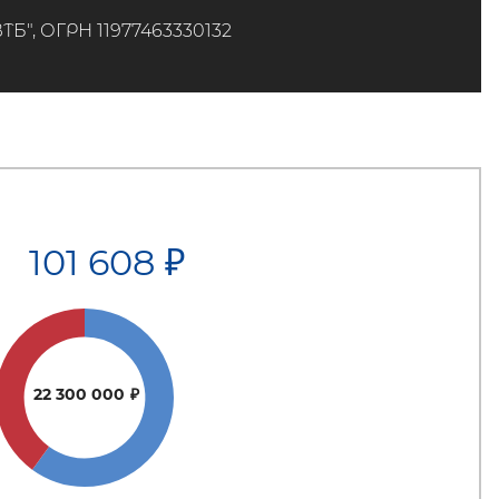
", ОГРН 11977463330132
101 608
₽
22 300 000
₽