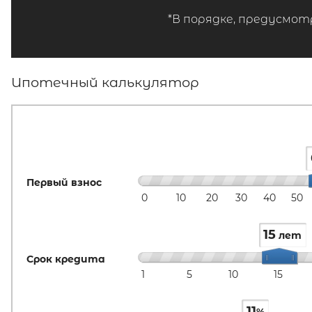
*В порядке, предусмот
Ипотечный калькулятор
Первый взнос
0
10
20
30
40
50
15
лет
Срок кредита
1
5
10
15
11
%