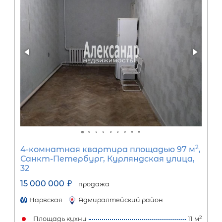
3-комнатная квартира площадью 
СПб, Кировский р-н, Белоусова ул, д
15 900 000
₽
продажа
Кировский завод
Кировский район
Площадь кухни
Жилая площадь