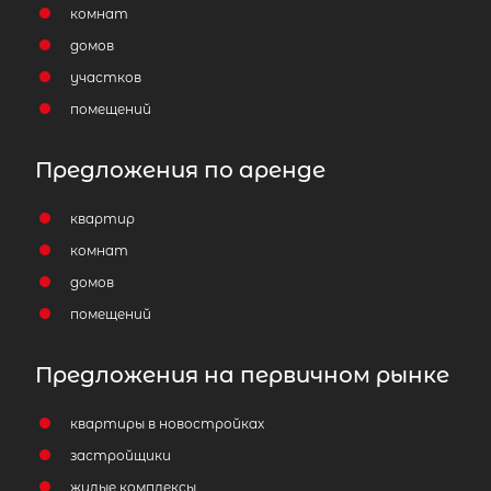
комнат
домов
участков
помещений
11-комнатная квартира площадью 
2
м
, Санкт-Петербург, проспект
Предложения по аренде
Художников, 22к2
14 000 000
₽
продажа
квартир
комнат
Проспект Просвещения
Выборгский р
домов
Площадь кухни
помещений
Жилая площадь
Предложения на первичном рынке
квартиры в новостройках
застройщики
жилые комплексы