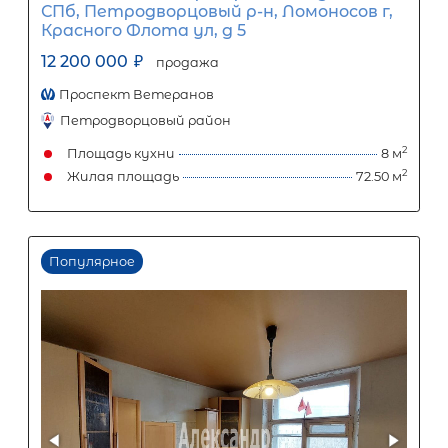
63 977
Ежемесячный платеж
Размер кредита
5 320 000
₽
13 300 000
₽
Первый взнос
7 980 000
₽
Задать вопрос
Отправить заявку
ООО «АЛЕКСАНДР-НЕДВИЖИМОСТЬ» не является кредитной
организацией. Кредит предоставляется банками-партнерам
носит информационный характер и не является окончатель
точного расчета платежей по кредиту и предоставления и
об условиях кредитования обратитесь к менеджерам нашей 
(Санкт-Петербург ул. Боткинская д. 15 тел. +7(812) 200-4000 )