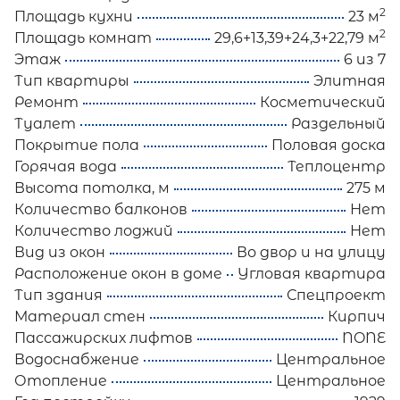
2
Площадь кухни
23 м
2
Площадь комнат
29,6+13,39+24,3+22,79 м
Этаж
6 из 7
Тип квартиры
Элитная
Ремонт
Косметический
Туалет
Раздельный
Покрытие пола
Половая доска
Горячая вода
Теплоцентр
Высота потолка, м
275 м
Количество балконов
Нет
Количество лоджий
Нет
Вид из окон
Во двор и на улицу
Расположение окон в доме
Угловая квартира
Тип здания
Спецпроект
Материал стен
Кирпич
Пассажирских лифтов
NONE
Водоснабжение
Центральное
Отопление
Центральное