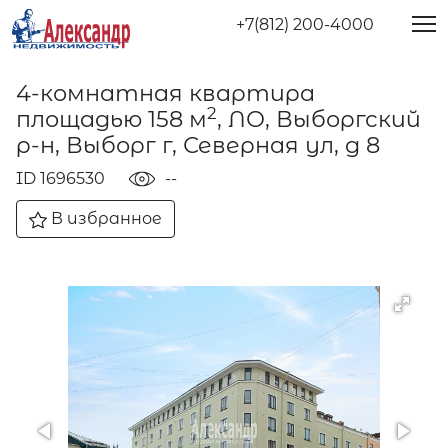
+7(812) 200-4000
4-комнатная квартира
2
площадью 158 м
, ЛО, Выборгский
р-н, Выборг г, Северная ул, д 8
ID 1696530
--
В избранное