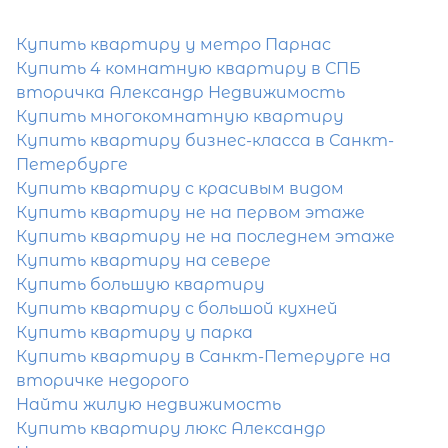
Мы поможем подобрать недвижимость
Купить квартиру у метро Парнас
сжатые сроки
Купить 4 комнатную квартиру в СПБ
вторичка Александр Недвижимость
Отправить заявку
Купить многокомнатную квартиру
Купить квартиру бизнес-класса в Санкт-
Петербурге
Купить квартиру с красивым видом
Купить квартиру не на первом этаже
Купить квартиру не на последнем этаже
Популярное
Купить квартиру на севере
Купить большую квартиру
Купить квартиру с большой кухней
Купить квартиру у парка
Купить квартиру в Санкт-Петерурге на
вторичке недорого
Найти жилую недвижимость
Купить квартиру люкс Александр