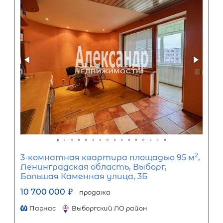
5-комнатная квартира площадью 
СПб, Петродворцовый р-н, Ломоносо
Красного Флота ул, д 5
12 200 000
₽
продажа