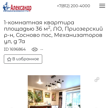
+7(812) 200-4000
1-комнатная квартира
2
площадью 36 м
, ЛО, Приозерский
р-н, Сосново пос, Механизаторов
ул, д 7а
ID 1696864
--
В избранное