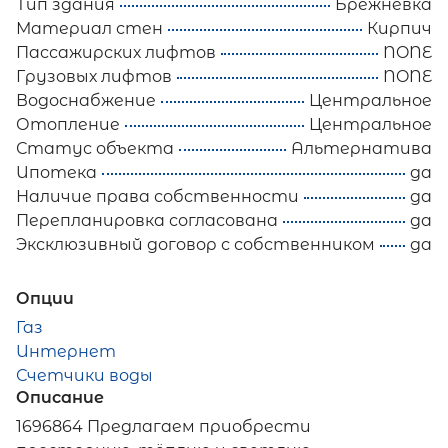
Тип здания
Брежневка
Материал стен
Кирпич
Пассажирских лифтов
NONE
Грузовых лифтов
NONE
Водоснабжение
Центральное
Отопление
Центральное
Статус объекта
Альтернатива
Ипотека
да
Наличие права собственности
да
Перепланировка согласована
да
Эксклюзивный договор с собственником
да
Опции
Газ
Интернет
Счетчики воды
Описание
1696864 Предлагаем приобрести