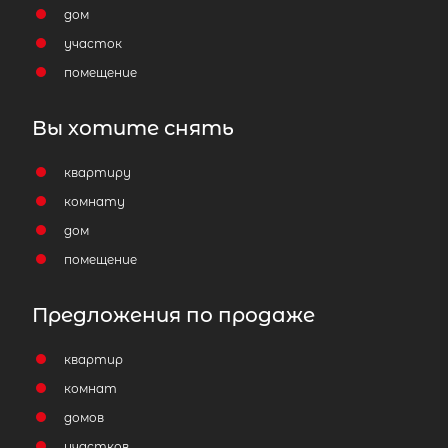
5 150 000
₽
продажа
дом
участок
Девяткино
Всеволожский район
помещение
Жилая площадь
Вы хотите снять
квартиру
Популярное
комнату
дом
помещение
Предложения по продаже
квартир
комнат
домов
участков