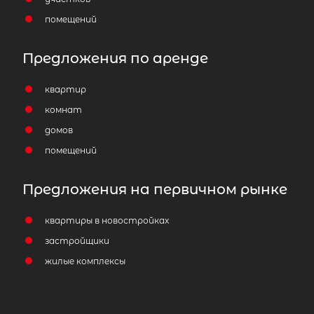
помещений
Предложения по аренде
квартир
комнат
домов
помещений
1-комнатная квартира площадью 3
Ленинградская область, Приозерск
Предложения на первичном рынке
улица Чапаева, 18к3
3 700 000
₽
продажа
квартиры в новостройках
застройщики
Девяткино
Приозерский район
жилые комплексы
Площадь кухни
Жилая площадь