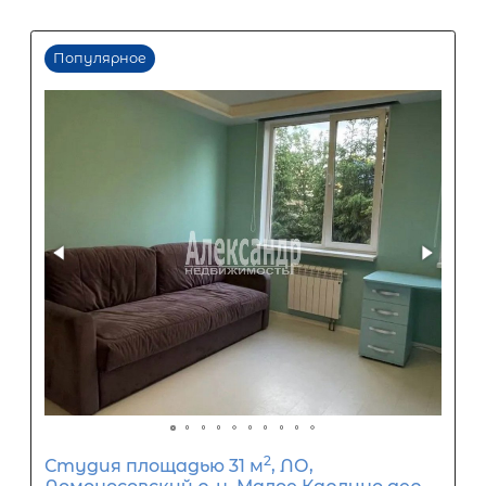
Первый взнос
60
%
0
10
20
30
40
50
60
70
80
90
Срок кредита
15
лет
1
5
10
15
20
25
30
Процентная
ставка
12
%