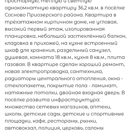
просторную, тёплую и светлую
однокомнатную квартиру 36,2 кв.м. в посёлке
Сосново Приозерского района. Квартира в
трёхэтажном кирпичном доме, не угловая,
высокий первый этаж, изолированная
планировка, небольшой застеклённый балкон,
кладовка в прихожей, на кухне встроенный
шкаф для хранения, раздельный санузел,
душевая, комната 18 кв.м., кухня 8 кв.м., плита
газовая. В квартире сделан хороший ремонт,
новая электропроводка, сантехника,
радиаторы центрального отопления, окна -
стеклопакеты, покрытие пола - ламинат,
натяжные потолки, двойная входная дверь. В
посёлке развита инфраструктура:
множество сетевых магазинов, аптеки,
школы, детские сады, детские и спортивные
площадки, кафе, рестораны, рынки,
автовокзал, полиция, церковь, салоны