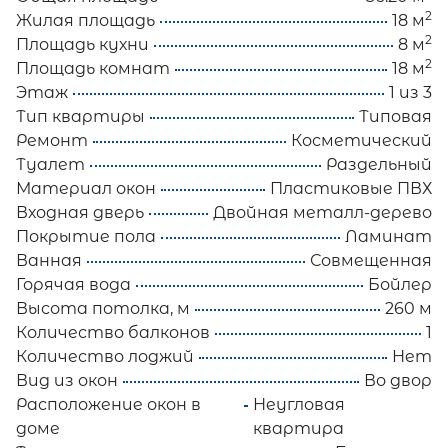
2
Жилая площадь
18 м
2
Площадь кухни
8 м
2
Площадь комнат
18 м
Этаж
1 из 3
Тип квартиры
Типовая
Ремонт
Косметический
Туалет
Раздельный
Материал окон
Пластиковые ПВХ
Входная дверь
Двойная металл-дерево
Покрытие пола
Ламинат
Ванная
Совмещенная
Горячая вода
Бойлер
Высота потолка, м
260 м
Количество балконов
1
Количество лоджий
Нет
Вид из окон
Во двор
Расположение окон в
Неугловая
доме
квартира