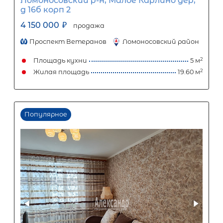
1
5
10
15
20
25
21 646
Ежемесячный платеж
Размер кредита
1 800 000
₽
4 500 000
₽
Первый взнос
2 700 000
₽
Задать вопрос
Отправить заявку
ООО «АЛЕКСАНДР-НЕДВИЖИМОСТЬ» не является кредитной