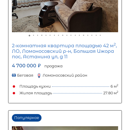
организацией. Кредит предоставляется банками-партнерам
носит информационный характер и не является окончатель
точного расчета платежей по кредиту и предоставления и
об условиях кредитования обратитесь к менеджерам нашей 
(Санкт-Петербург ул. Боткинская д. 15 тел. +7(812) 200-4000 )
Популярное