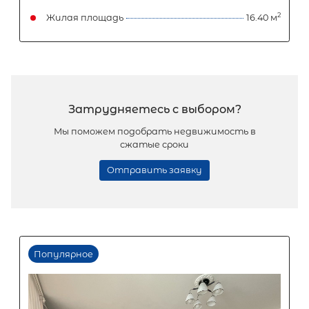
Ломоносовский р-н, Малое Карлино 
д 16б корп 2
4 150 000
₽
продажа
Проспект Ветеранов
Ломоносовский
Площадь кухни
Жилая площадь
Популярное