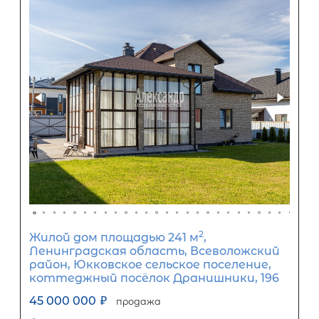
Первый взнос
28 800 000
₽
Задать вопрос
Отправить заявку
ООО «АЛЕКСАНДР-НЕДВИЖИМОСТЬ» не является кредитной
организацией. Кредит предоставляется банками-партнерам
носит информационный характер и не является окончатель
точного расчета платежей по кредиту и предоставления и
об условиях кредитования обратитесь к менеджерам нашей 
(Санкт-Петербург ул. Боткинская д. 15 тел. +7(812) 200-4000 )