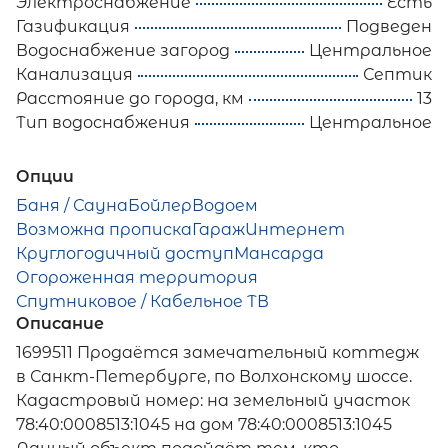
Электроснабжение
Есть
Газификация
Подведен
Водоснабжение загород
Центральное
Канализация
Септик
Расстояние до города, км
13
Тип водоснабжения
Центральное
Опции
Баня / Сауна
Бойлер
Водоем
Возможна прописка
Гараж
Интернет
Круглогодичный доступ
Мансарда
Огороженная территория
Спутниковое / Кабельное ТВ
Описание
1699511 Продаётся замечательный коттедж
в Санкт-Петербурге, по Волхонскому шоссе.
Кадастровый номер: на земельный участок
78:40:0008513:1045 на дом 78:40:0008513:1045