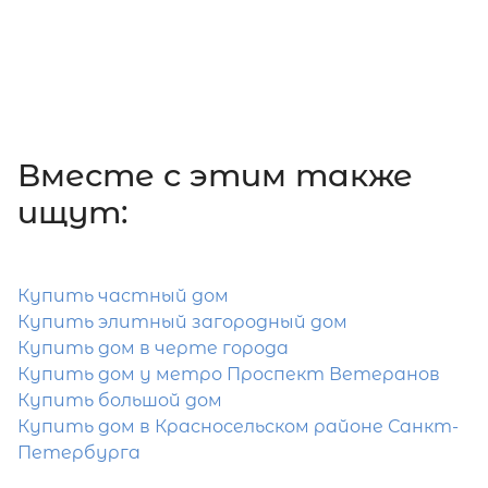
39 000 000
₽
продажа
Беговая
Выборгский ЛО район
Количество соток
1
Вместе c этим также
ищут:
Затрудняетесь с выбором?
Купить частный дом
Купить элитный загородный дом
Мы поможем подобрать недвижимость
Купить дом в черте города
сжатые сроки
Купить дом у метро Проспект Ветеранов
Купить большой дом
Отправить заявку
Купить дом в Красносельском районе Санкт-
Петербурга