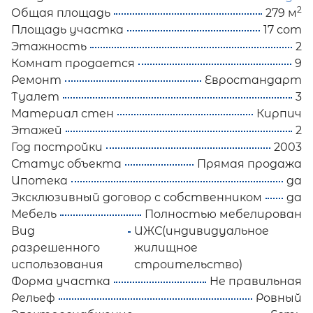
2
Общая площадь
279 м
Площадь участка
17 сот
Этажность
2
Комнат продается
9
Ремонт
Евростандарт
Туалет
3
Материал стен
Кирпич
Этажей
2
Год постройки
2003
Статус объекта
Прямая продажа
Ипотека
да
Эксклюзивный договор с собственником
да
Мебель
Полностью мебелирован
Вид
ИЖС(индивидуальное
разрешенного
жилищное
использования
строительство)
Форма участка
Не правильная
Рельеф
Ровный