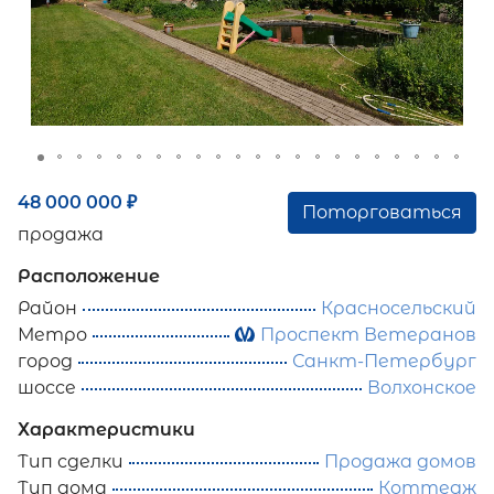
48 000 000
₽
Поторговаться
продажа
Расположение
Район
Красносельский
Метро
Проспект Ветеранов
город
Санкт-Петербург
шоссе
Волхонское
Характеристики
Тип сделки
Продажа домов
Тип дома
Коттедж