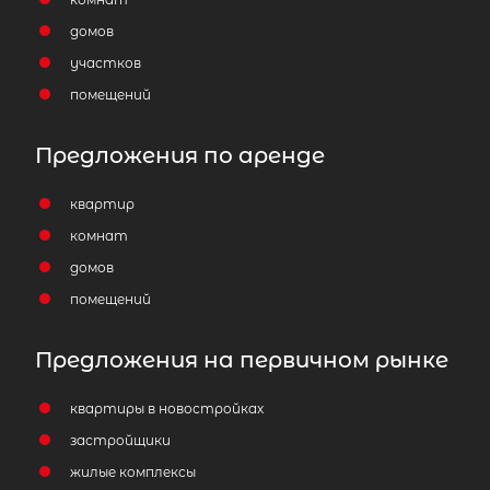
Подходит под с/х ипотеку
домов
участков
помещений
Предложения по аренде
квартир
комнат
домов
помещений
Предложения на первичном рынке
квартиры в новостройках
застройщики
жилые комплексы