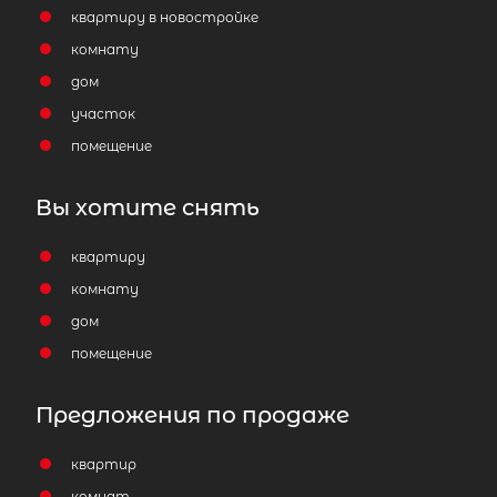
квартиру в новостройке
комнату
дом
2
участок
Жилой дом площадью 275 м
,
Ленинградская область, Всеволож
помещение
район, Колтушское городское
поселение, деревня Старая Пусто
Вы хотите снять
улица Бенуа, 29
квартиру
52 500 000
₽
продажа
комнату
Улица Дыбенко
Всеволожский район
дом
помещение
Количество соток
1
Предложения по продаже
квартир
Популярное
комнат