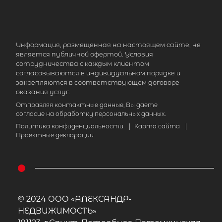
2
Жилой дом площадью 187 м
,
Ленинградская область, Выборгск
район, Полянское сельское поселени
Информация, размещенная на настоящем сайте, не
является публичной офертой. Условия
посёлок Пески, коттеджный посёл
сотрудничества с каждым клиентом
Акватория
согласовываются в индивидуальном порядке и
закрепляются в соответствующем договоре
38 500 000
₽
продажа
оказания услуг.
Отправляя контактные данные, Вы даете
Выборгский ЛО район
согласие на обработку персональных данных.
Политика конфиденциальности
|
Карта сайта
|
Количество соток
1
Проектные декларации
© 2024 ООО «АЛЕКСАНДР-
НЕДВИЖИМОСТЬ»