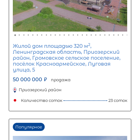
15
лет
1
5
10
15
20
25
30
Процентная
ставка
12
%
1
5
10
15
20
25
230 894
Ежемесячный платеж
Размер кредита
19 200 000
₽
48 000 000
₽