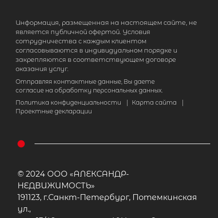
2 850 000
₽
продажа
Информация, размещенная на настоящем сайте, не
является публичной офертой. Условия
Девяткино
Лахденпохский район
сотрудничества с каждым клиентом
согласовываются в индивидуальном порядке и
закрепляются в соответствующем договоре
Количество соток
1
оказания услуг.
Отправляя контактные данные, Вы даете
согласие на обработку персональных данных.
Политика конфиденциальности
|
Карта сайта
|
Проектные декларации
© 2024 ООО «АЛЕКСАНДР-
НЕДВИЖИМОСТЬ»
191123, г.Санкт-Петербург, Потемкинская
ул.,