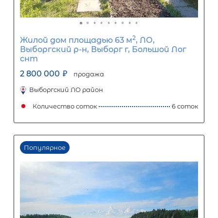
дачный массив Горы-2, СНТ имени
Фрунзе, 3-я линия, 48
2 200 000
₽
продажа
Ладожская
Кировский ЛО район
Количество соток
Популярное