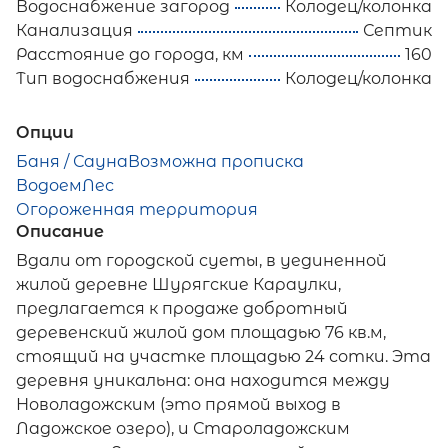
Водоснабжение загород
Колодец/колонка
Канализация
Септик
Расстояние до города, км
160
Тип водоснабжения
Колодец/колонка
Опции
Баня / Сауна
Возможна прописка
Водоем
Лес
Огороженная территория
Описание
Вдали от городской суеты, в уединенной
жилой деревне Шурягские Караулки,
предлагается к продаже добротный
деревенский жилой дом площадью 76 кв.м,
стоящий на участке площадью 24 сотки. Эта
деревня уникальна: она находится между
Новоладожским (это прямой выход в
Ладожское озеро), и Староладожским