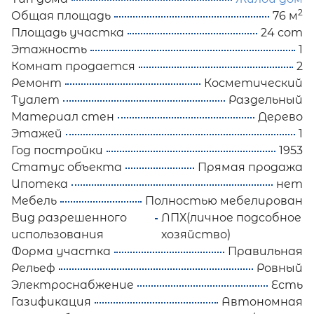
2
Общая площадь
76 м
Площадь участка
24 сот
Этажность
1
Комнат продается
2
Ремонт
Косметический
Туалет
Раздельный
Материал стен
Дерево
Этажей
1
Год постройки
1953
Статус объекта
Прямая продажа
Ипотека
нет
Мебель
Полностью мебелирован
Вид разрешенного
ЛПХ(личное подсобное
использования
хозяйство)
Форма участка
Правильная
Рельеф
Ровный
Электроснабжение
Есть
Газификация
Автономная