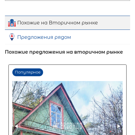
Похожие на Вторичном рынке
Предложения рядом
Похожие предложения на вторичном рынке
Первый взнос
60
%
0
10
20
30
40
50
60
70
80
90
Срок кредита
15
лет
1
5
10
15
20
25
30