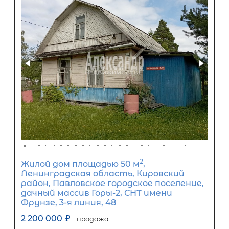
Задать вопрос
Отправить заявку
ООО «АЛЕКСАНДР-НЕДВИЖИМОСТЬ» не является кредитной
организацией. Кредит предоставляется банками-партнерам
носит информационный характер и не является окончатель
точного расчета платежей по кредиту и предоставления и
об условиях кредитования обратитесь к менеджерам нашей 
(Санкт-Петербург ул. Боткинская д. 15 тел. +7(812) 200-4000 )