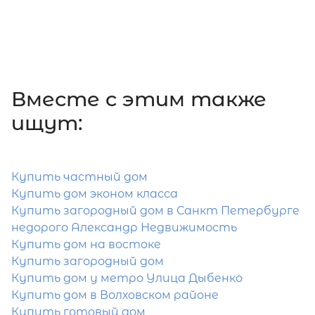
2 500 000
₽
продажа
Парнас
Приозерский район
Количество соток
Вместе c этим также
ищут:
Купить частный дом
Затрудняетесь с выбором?
Купить дом эконом класса
Купить загородный дом в Санкт Петербурге
Мы поможем подобрать недвижимость
недорого Александр Недвижимость
сжатые сроки
Купить дом на востоке
Купить загородный дом
Отправить заявку
Купить дом у метро Улица Дыбенко
Купить дом в Волховском районе
Купить готовый дом