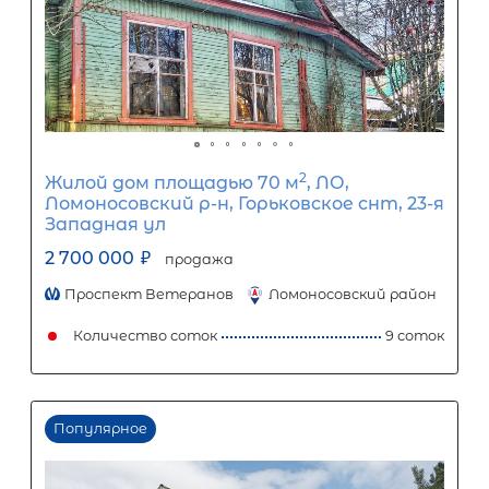
Процентная
ставка
12
%
1
5
10
15
20
25
12 507
Ежемесячный платеж
Размер кредита
1 040 000
₽
2 600 000
₽
Первый взнос
1 560 000
₽