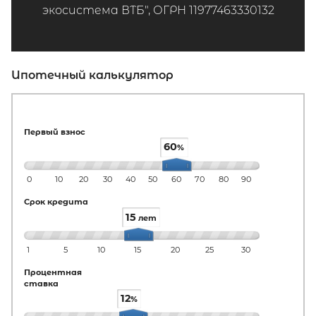
экосистема ВТБ", ОГРН 11977463330132
Ипотечный калькулятор