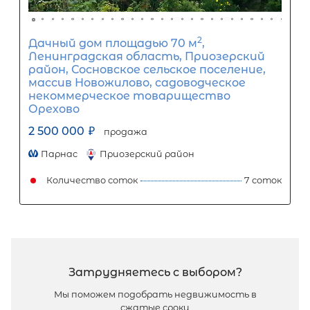
2
Жилой дом площадью 70 м
, ЛО,
Ломоносовский р-н, Горьковское снт
Западная ул
2 700 000
₽
продажа
Проспект Ветеранов
Ломоносовский
Количество соток
Популярное