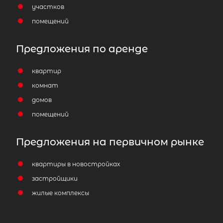
участков
помещений
Предложения по аренде
квартир
комнат
домов
помещений
Предложения на первичном рынке
квартиры в новостройках
застройщики
жилые комплексы
2
Жилой дом площадью 88 м
, Респуб
Карелия, Лахденпохский р-н, Луми
пос