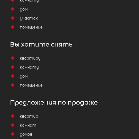
комнату
дом
участок
помещение
2
Жилой дом площадью 63 м
, ЛО,
Выборгский р-н, Выборг г, Большой 
Вы хотите снять
снт
2 800 000
₽
квартиру
продажа
комнату
Выборгский ЛО район
дом
Количество соток
помещение
Предложения по продаже
квартир
Популярное
комнат
домов