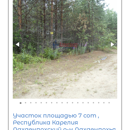
Участок площадью 7 сот ,
Республика Карелия
Лахденпохский р-н Лахденпохья