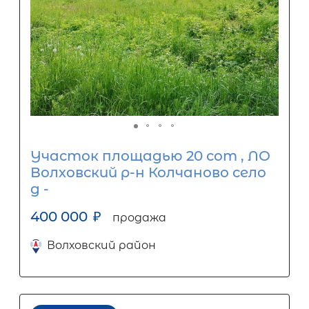
Участок площадью 20 сот , ЛО
Волховский р-н Колчаново село
д -
400 000
₽
продажа
Волховский район