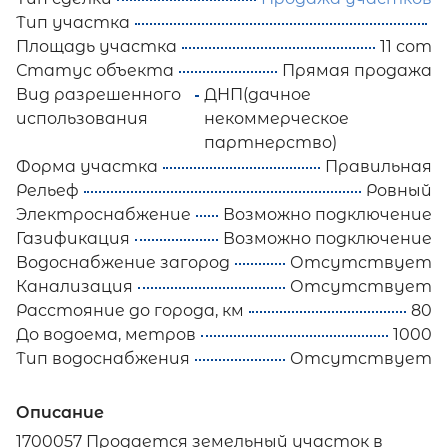
Тип участка
Площадь участка
11 сот
Статус объекта
Прямая продажа
Вид разрешенного
ДНП(дачное
использования
некоммерческое
партнерство)
Форма участка
Правильная
Рельеф
Ровный
Электроснабжение
Возможно подключение
Газификация
Возможно подключение
Водоснабжение загород
Отсутствует
Канализация
Отсутствует
Расстояние до города, км
80
До водоема, метров
1000
Тип водоснабжения
Отсутствует
Описание
1700057 Продается земельный участок в