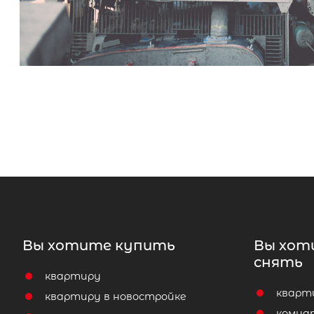
Вы хотите купить
Вы хот
снять
квартиру
кварт
квартиру в новостройке
комна