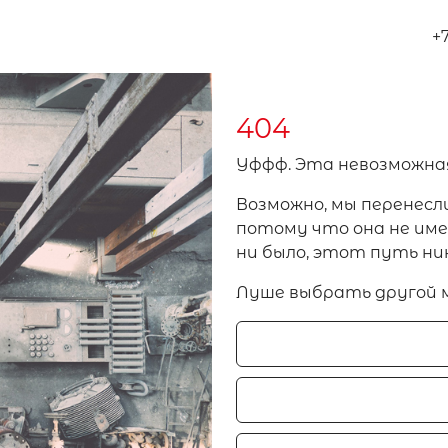
+
404
Уффф. Эта невозможна
Возможно, мы перенесл
потому что она не имел
ни было, этот путь ни
Луше выбрать другой