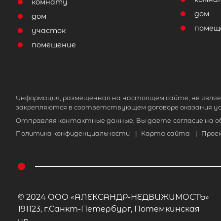
комнату
дом
дом
помещ
участок
помещение
Информация, размещенная на настоящем сайте, не являе
закрепляются в соответствующем договоре оказания ус
Отправляя контактные данные, Вы даете
согласие на 
Политика конфиденциальности
|
Карта сайта
|
Прое
© 2024 ООО «АЛЕКСАНДР-НЕДВИЖИМОСТЬ»
191123, г.Санкт-Петербург, Потемкинская
ул.,