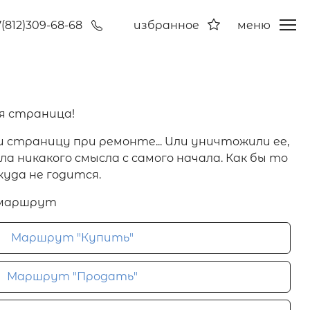
7(812)309-68-68
избранное
меню
я страница!
и страницу при ремонте... Или уничтожили ее,
а никакого смысла с самого начала. Как бы то
куда не годится.
 маршрут
Маршрут "Купить"
Маршрут "Продать"