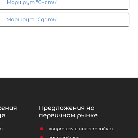
Маршрут "Снять"
Маршрут "Сдать"
жения
Предложения на
де
первичном рынке
р
квартиры в новостройках
т
застройщики