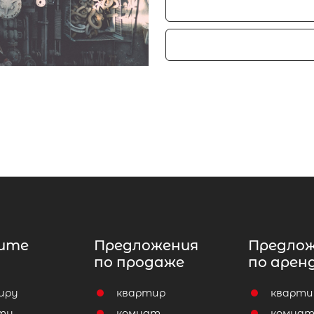
ите
Предложения
Предло
по продаже
по арен
иру
квартир
кварти
ту
комнат
комна