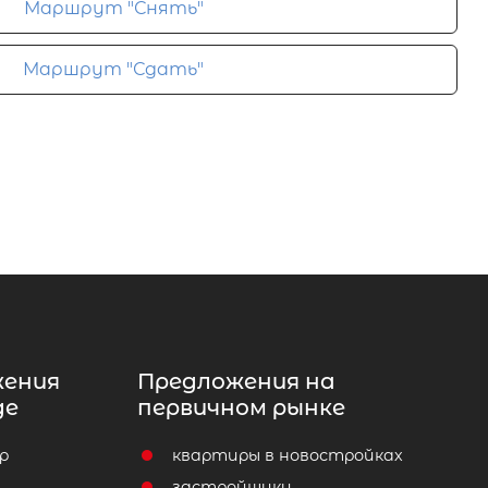
Маршрут "Снять"
Маршрут "Сдать"
жения
Предложения на
де
первичном рынке
р
квартиры в новостройках
т
застройщики