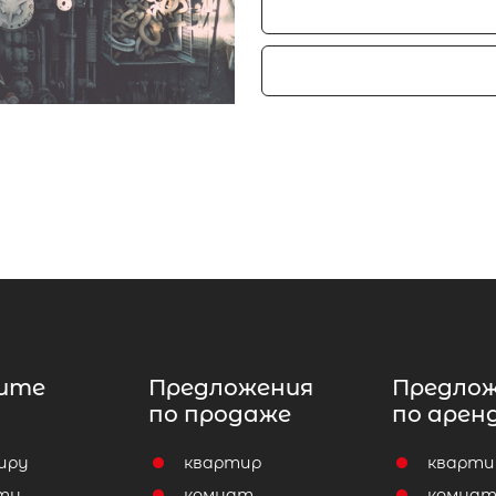
ите
Предложения
Предло
по продаже
по арен
иру
квартир
кварти
ту
комнат
комна