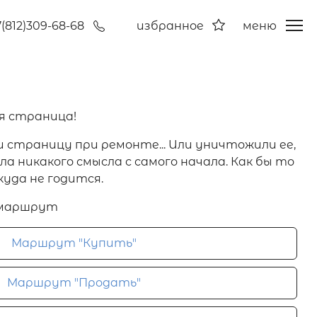
7(812)309-68-68
избранное
меню
я страница!
и страницу при ремонте... Или уничтожили ее,
а никакого смысла с самого начала. Как бы то
куда не годится.
 маршрут
Маршрут "Купить"
Маршрут "Продать"