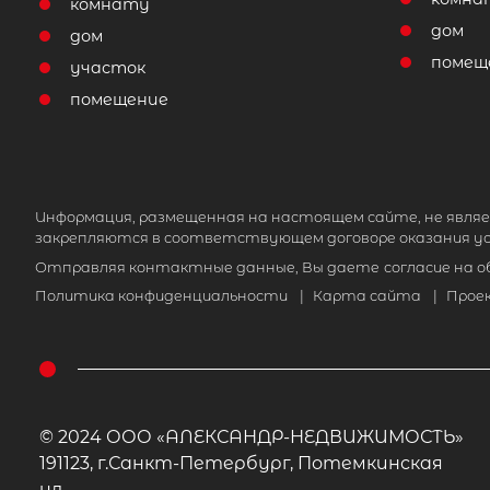
комнату
дом
дом
помещ
участок
помещение
Информация, размещенная на настоящем сайте, не являе
закрепляются в соответствующем договоре оказания ус
Отправляя контактные данные, Вы даете
согласие на 
Политика конфиденциальности
|
Карта сайта
|
Прое
© 2024 ООО «АЛЕКСАНДР-НЕДВИЖИМОСТЬ»
191123, г.Санкт-Петербург, Потемкинская
ул.,