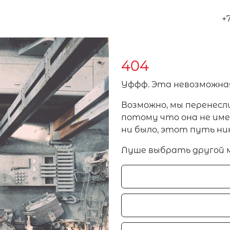
+
404
Уффф. Эта невозможна
Возможно, мы перенесл
потому что она не имел
ни было, этот путь ни
Луше выбрать другой