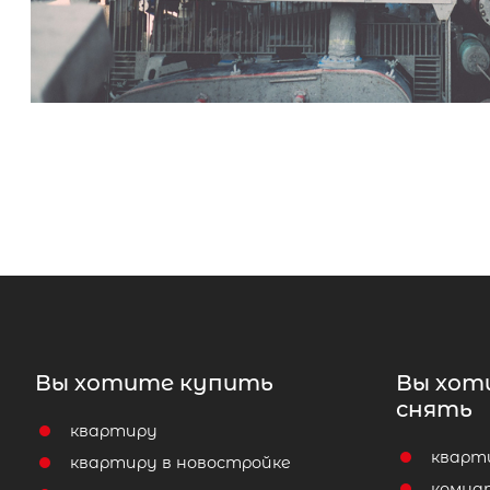
Вы хотите купить
Вы хот
снять
квартиру
кварт
квартиру в новостройке
комна