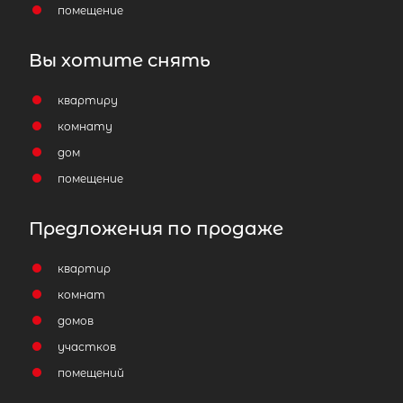
3 990 000
₽
продажа
помещение
Площадь Восстания
Центральный р
Вы хотите снять
Площадь кухни
квартиру
Жилая площадь
комнату
дом
помещение
Популярное
Предложения по продаже
квартир
комнат
домов
участков
помещений