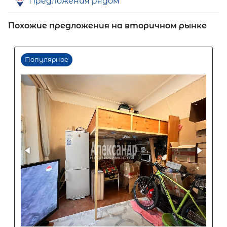
Предложения рядом
Похожие предложения на вторичном рынке
Первый взнос
60
%
0
10
20
30
40
50
60
70
80
90
Срок кредита
15
лет
1
5
10
15
20
25
30
Процентная
ставка
12
%
1
5
10
15
20
25