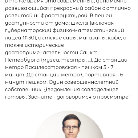
в то же время это современный, динамично
развивающийся прекрасный район с отлично
развитой инфраструктурой. В пешей
доступности от дома: школы (включая
губернаторский физико-математический
лицей №30), детские сады, магазины, кафе, а
также исторические
достопримечательности Санкт-
Петербурга (музеи, театры, ...). До станции
метро Василеостровская - пешком 5 - 7
минут. До станции метро Спортивная - 6
минут пешком. Один совершеннолетний
собственник. Уведомления совладельцев
готовы. Звоните - договоримся о просмотре!