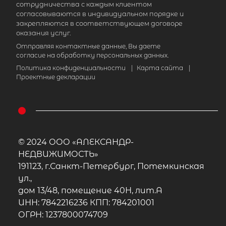
Площадь кухни
сотрудничества с каждым клиентом
согласовываются в индивидуальном порядке и
Жилая площадь
закрепляются в соответствующем договоре
оказания услуг.
Отправляя контактные данные, Вы даете
согласие на обработку персональных данных.
Политика конфиденциальности
|
Карта сайта
|
Проектные декларации
© 2024 ООО «АЛЕКСАНДР-
НЕДВИЖИМОСТЬ»
191123, г.Санкт-Петербург, Потемкинская
ул.,
дом 13/48, помещение 40Н, лит.А
ИНН: 7842216236 КПП: 784201001
ОГРН: 1237800074709