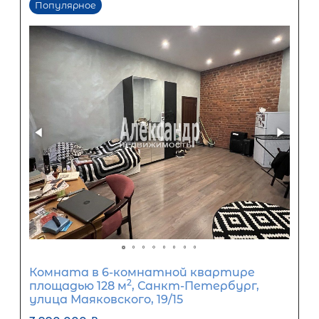
Комната в 5-комнатной квартире
2
площадью 108 м
, СПб, Центральный
1-я Советская ул, д 12
3 500 000
₽
продажа
Площадь Восстания
Центральный р