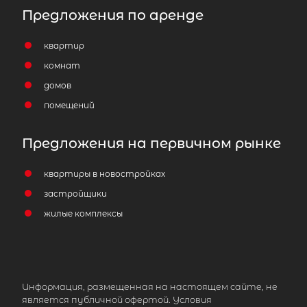
Предложения по аренде
квартир
комнат
домов
помещений
Предложения на первичном рынке
Комната в 5-комнатной квартире
квартиры в новостройках
2
площадью 121 м
, Санкт-Петербург
застройщики
Исполкомская улица, 5
жилые комплексы
3 200 000
₽
продажа
Площадь Александра Невского
Центральный район
Информация, размещенная на настоящем сайте, не
является публичной офертой. Условия