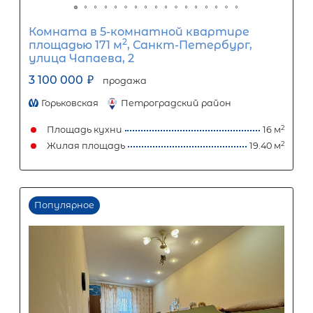
17 077
Ежемесячный платеж
Размер кредита
1 420 000
₽
3 550 000
₽
Первый взнос
2 130 000
₽
Задать вопрос
Отправить заявку
ООО «АЛЕКСАНДР-НЕДВИЖИМОСТЬ» не является кредитной
организацией. Кредит предоставляется банками-партнерам