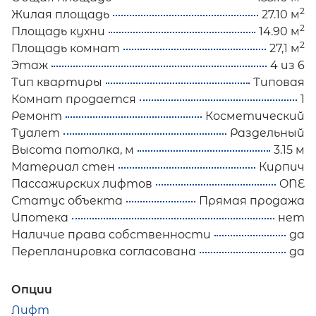
2
Жилая площадь
27.10 м
2
Площадь кухни
14.90 м
2
Площадь комнат
27,1 м
Этаж
4 из 6
Тип квартиры
Типовая
Комнат продается
1
Ремонт
Косметический
Туалет
Раздельный
Высота потолка, м
3.15 м
Материал стен
Кирпич
Пассажирских лифтов
ONE
Статус объекта
Прямая продажа
Ипотека
нет
Наличие права собственности
да
Перепланировка согласована
да
Опции
Лифт