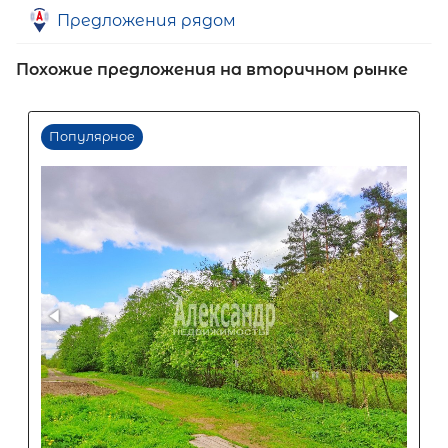
Предложения рядом
Похожие предложения на вторичном рынке
Первый взнос
60
%
0
10
20
30
40
50
60
70
80
90
Срок кредита
15
лет
1
5
10
15
20
25
30
Процентная
ставка
12
%