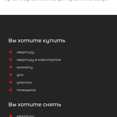
Вы хотите купить
квартиру
квартиру в новостройке
комнату
2
Часть дома площадью 29 м
,
дом
Ленинградская область, Выборг,
микрорайон Петровский, посёлок
участок
Северный, Уральская улица
помещение
3 200 000
₽
продажа
Вы хотите снять
Площадь Ленина
Выборгский ЛО райо
квартиру