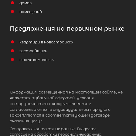
домов
помещений
Предложения на первичном рынке
2
Жилой дом площадью 40 м
,
Ленинградская область, Выборгск
квартиры в новостройках
район, Гончаровское сельское посел
застройщики
ДНП Вуокса Плюс
жилые комплексы
3 200 000
₽
продажа
Выборгский ЛО район
Информация, размещенная на настоящем сайте, не
Количество соток
1
является публичной офертой. Условия
сотрудничества с каждым клиентом
согласовываются в индивидуальном порядке и
закрепляются в соответствующем договоре
оказания услуг.
Отправляя контактные данные, Вы даете
согласие на обработку персональных данных.