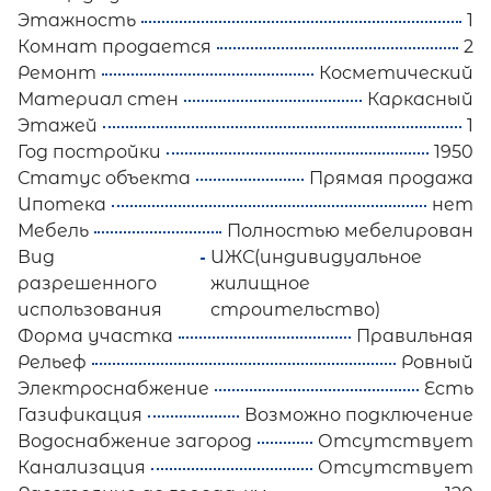
Этажность
1
Комнат продается
2
Ремонт
Косметический
Материал стен
Каркасный
Этажей
1
Год постройки
1950
Статус объекта
Прямая продажа
Ипотека
нет
Мебель
Полностью мебелирован
Вид
ИЖС(индивидуальное
разрешенного
жилищное
использования
строительство)
Форма участка
Правильная
Рельеф
Ровный
Электроснабжение
Есть
Газификация
Возможно подключение
Водоснабжение загород
Отсутствует
Канализация
Отсутствует