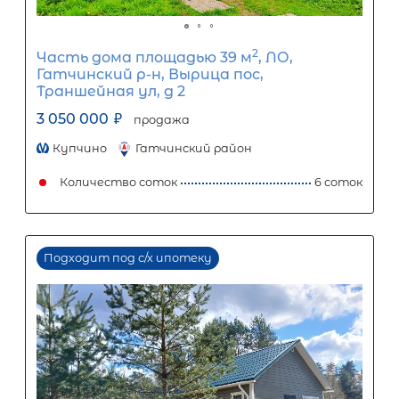
1
5
10
15
20
25
16 836
Ежемесячный платеж
Размер кредита
1 400 000
₽
3 500 000
₽
Первый взнос
2 100 000
₽
Задать вопрос
Отправить заявку
ООО «АЛЕКСАНДР-НЕДВИЖИМОСТЬ» не является кредитной