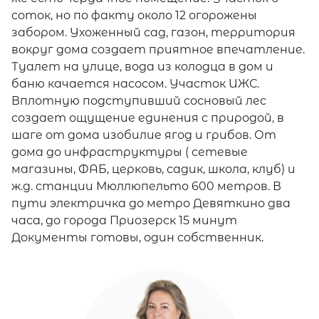
соток, но по факту около 12 огорожены
забором. Ухоженный сад, газон, территория
вокруг дома создает приятное впечатление.
Туалет на улице, вода из колодца в дом и
баню качается насосом. Участок ИЖС.
Вплотную подступивший сосновый лес
создает ощущение единения с природой, в
шаге от дома изобилие ягод и грибов. От
дома до инфраструктуры ( сетевые
магазины, ФАБ, церковь, садик, школа, клуб) и
ж.д. станции Мюллюпельто 600 метров. В
пути электричка до метро Девяткино два
часа, до города Приозерск 15 минут
Документы готовы, один собственник.