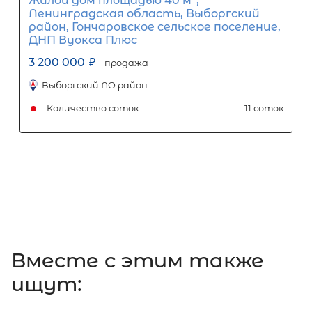
2
Жилой дом площадью 20 м
,
Ленинградская область, Приозерск
улица Цветкова, 28
4 200 000
₽
продажа
Парнас
Приозерский район
Количество соток
Вместе c этим также
ищут: