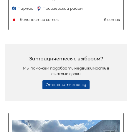
Траншейная ул, д 2
3 050 000
₽
продажа
Купчино
Гатчинский район
Количество соток
Подходит под с/х ипотеку