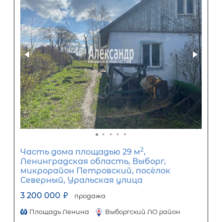
2
Жилой дом площадью 32 м
,
Ленинградская область,
Лодейнопольский район, Алёховщи
сельское поселение, деревня Яровщ
56
3 900 000
₽
продажа
Лодейнопольский район