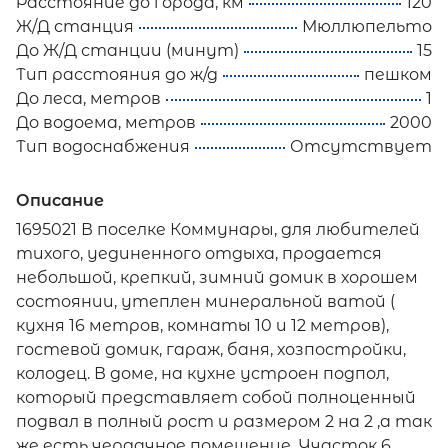
Расстояние до города, км
120
Ж/Д станция
Мюллюпельто
До Ж/Д станции (минут)
15
Тип расстояния до ж/д
пешком
До леса, метров
1
До водоема, метров
2000
Тип водоснабжения
Отсутствует
Описание
1695021 В поселке Коммунары, для любителей
тихого, уединенного отдыха, продается
небольшой, крепкий, зимний домик в хорошем
состоянии, утеплен минеральной ватой (
кухня 16 метров, комнаты 10 и 12 метров),
гостевой домик, гараж, баня, хозпостройки,
колодец. В доме, на кухне устроен подпол,
который представляет собой полноценный
подвал в полный рост и размером 2 на 2 ,а так
же есть чердачное помещение. Участок 6